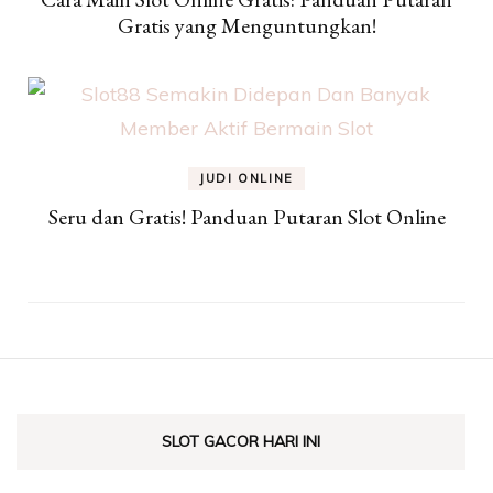
Gratis yang Menguntungkan!
JUDI ONLINE
Seru dan Gratis! Panduan Putaran Slot Online
SLOT GACOR HARI INI