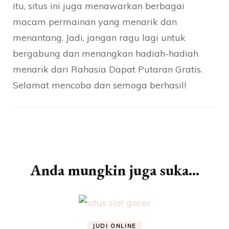
itu, situs ini juga menawarkan berbagai
macam permainan yang menarik dan
menantang. Jadi, jangan ragu lagi untuk
bergabung dan menangkan hadiah-hadiah
menarik dari Rahasia Dapat Putaran Gratis.
Selamat mencoba dan semoga berhasil!
Navigasi
Artikel
Anda mungkin juga suka...
JUDI ONLINE