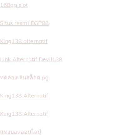
168gg slot
Situs resmi EGP88
King138 alternatif
Link Alternatif Devil138
ทดลองเล่นสล็อต pg
King138 Alternatif
King138 Alternatif
แทงบอลออนไลน์