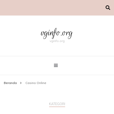
vginfo.org
vginfo.org
Beranda
Casino Online
KATEGORI