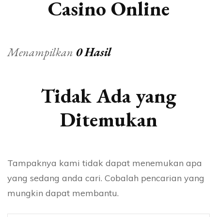
Casino Online
Menampilkan
0 Hasil
Tidak Ada yang
Ditemukan
Tampaknya kami tidak dapat menemukan apa
yang sedang anda cari. Cobalah pencarian yang
mungkin dapat membantu.