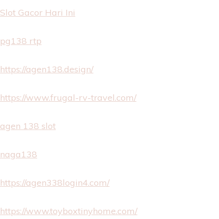
Slot Gacor Hari Ini
pg138 rtp
https://agen138.design/
https://www.frugal-rv-travel.com/
agen 138 slot
naga138
https://agen338login4.com/
https://www.toyboxtinyhome.com/