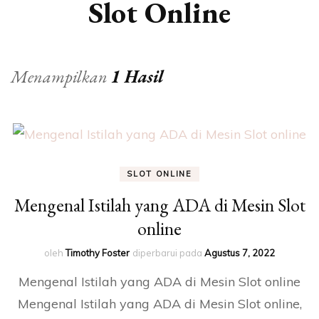
Slot Online
Menampilkan
1 Hasil
SLOT ONLINE
Mengenal Istilah yang ADA di Mesin Slot
online
oleh
Timothy Foster
diperbarui pada
Agustus 7, 2022
Mengenal Istilah yang ADA di Mesin Slot online
Mengenal Istilah yang ADA di Mesin Slot online,