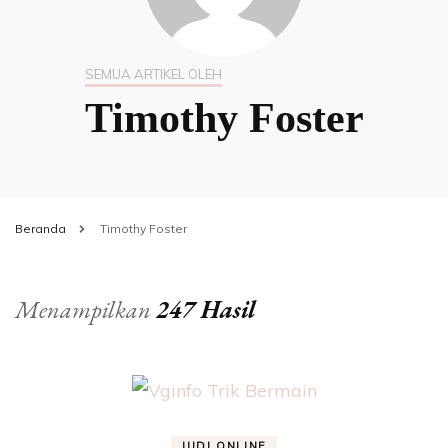
SEMUA ARTIKEL OLEH
Timothy Foster
Beranda
Timothy Foster
Menampilkan
247 Hasil
JUDI ONLINE