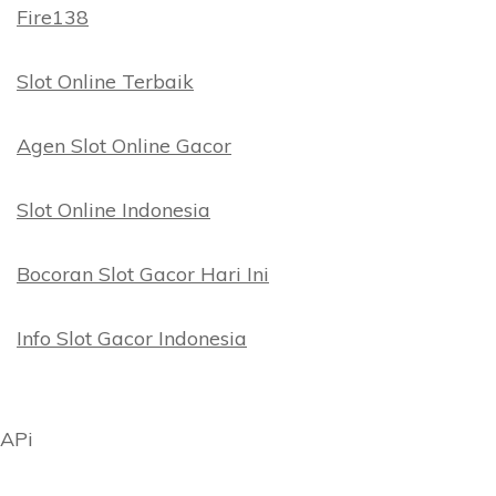
Fire138
Slot Online Terbaik
Agen Slot Online Gacor
Slot Online Indonesia
Bocoran Slot Gacor Hari Ini
Info Slot Gacor Indonesia
APi