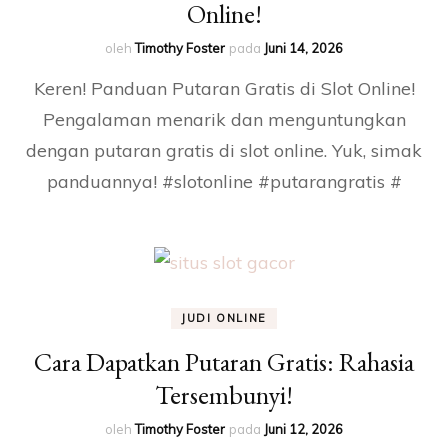
Online!
oleh
Timothy Foster
pada
Juni 14, 2026
Keren! Panduan Putaran Gratis di Slot Online!
Pengalaman menarik dan menguntungkan
dengan putaran gratis di slot online. Yuk, simak
panduannya! #slotonline #putarangratis #
JUDI ONLINE
Cara Dapatkan Putaran Gratis: Rahasia
Tersembunyi!
oleh
Timothy Foster
pada
Juni 12, 2026