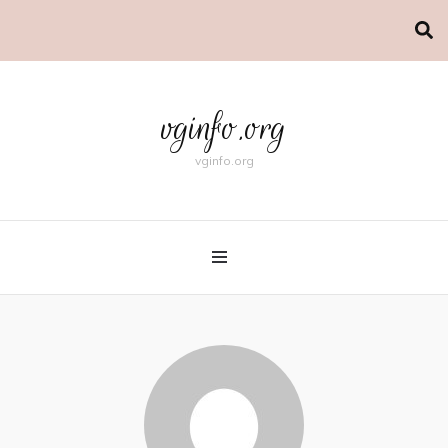
vginfo.org
vginfo.org