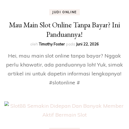
JUDI ONLINE
Mau Main Slot Online Tanpa Bayar? Ini
Panduannya!
oleh
Timothy Foster
pada
Juni 22, 2026
Hei, mau main slot online tanpa bayar? Nggak
perlu khawatir, ada panduannya loh! Yuk, simak
artikel ini untuk dapetin informasi lengkapnya!
#slotonline #