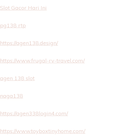
Slot Gacor Hari Ini
pg138 rtp
https://agen138.design/
https://www.frugal-rv-travel.com/
agen 138 slot
naga138
https://agen338login4.com/
https://www.toyboxtinyhome.com/