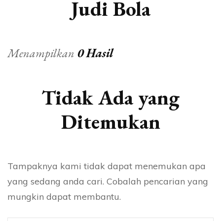
Judi Bola
Menampilkan
0 Hasil
Tidak Ada yang
Ditemukan
Tampaknya kami tidak dapat menemukan apa
yang sedang anda cari. Cobalah pencarian yang
mungkin dapat membantu.