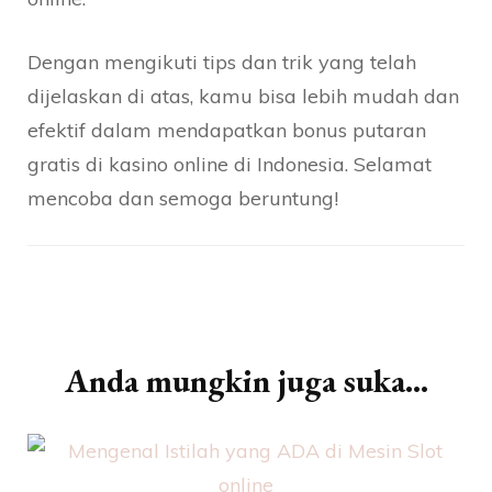
Dengan mengikuti tips dan trik yang telah
dijelaskan di atas, kamu bisa lebih mudah dan
efektif dalam mendapatkan bonus putaran
gratis di kasino online di Indonesia. Selamat
mencoba dan semoga beruntung!
Navigasi
Artikel
Anda mungkin juga suka...