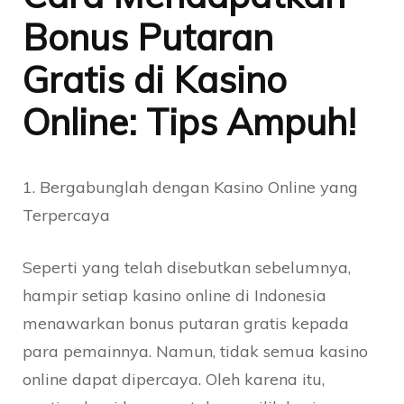
Bonus Putaran
Gratis di Kasino
Online: Tips Ampuh!
1. Bergabunglah dengan Kasino Online yang
Terpercaya
Seperti yang telah disebutkan sebelumnya,
hampir setiap kasino online di Indonesia
menawarkan bonus putaran gratis kepada
para pemainnya. Namun, tidak semua kasino
online dapat dipercaya. Oleh karena itu,