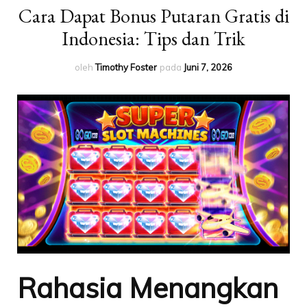
Cara Dapat Bonus Putaran Gratis di
Indonesia: Tips dan Trik
oleh
Timothy Foster
pada
Juni 7, 2026
Rahasia Menangkan