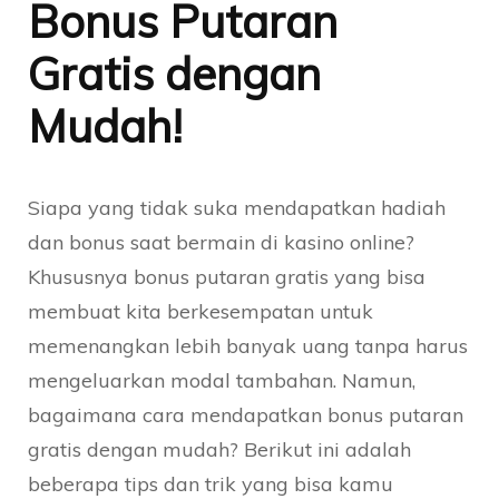
Bonus Putaran
Gratis dengan
Mudah!
Siapa yang tidak suka mendapatkan hadiah
dan bonus saat bermain di kasino online?
Khususnya bonus putaran gratis yang bisa
membuat kita berkesempatan untuk
memenangkan lebih banyak uang tanpa harus
mengeluarkan modal tambahan. Namun,
bagaimana cara mendapatkan bonus putaran
gratis dengan mudah? Berikut ini adalah
beberapa tips dan trik yang bisa kamu