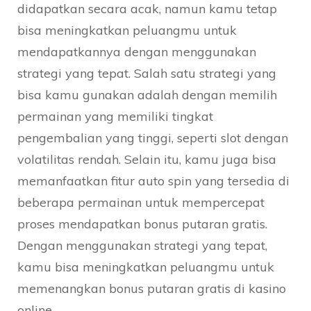
didapatkan secara acak, namun kamu tetap
bisa meningkatkan peluangmu untuk
mendapatkannya dengan menggunakan
strategi yang tepat. Salah satu strategi yang
bisa kamu gunakan adalah dengan memilih
permainan yang memiliki tingkat
pengembalian yang tinggi, seperti slot dengan
volatilitas rendah. Selain itu, kamu juga bisa
memanfaatkan fitur auto spin yang tersedia di
beberapa permainan untuk mempercepat
proses mendapatkan bonus putaran gratis.
Dengan menggunakan strategi yang tepat,
kamu bisa meningkatkan peluangmu untuk
memenangkan bonus putaran gratis di kasino
online.