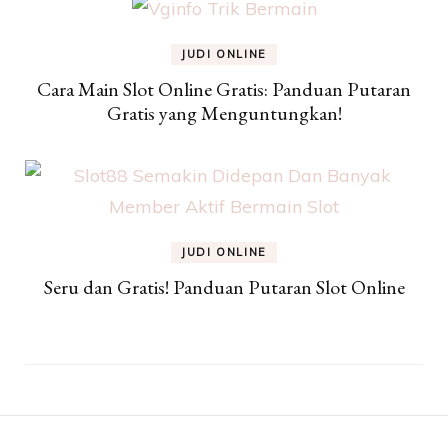
JUDI ONLINE
Cara Main Slot Online Gratis: Panduan Putaran
Gratis yang Menguntungkan!
JUDI ONLINE
Seru dan Gratis! Panduan Putaran Slot Online