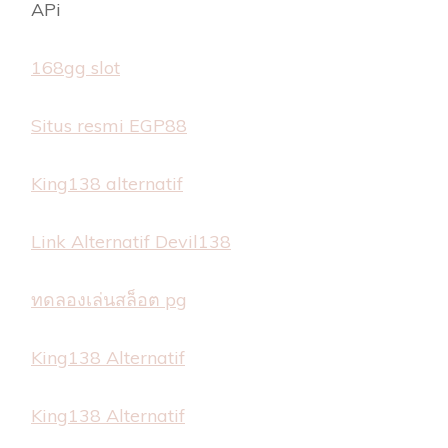
APi
168gg slot
Situs resmi EGP88
King138 alternatif
Link Alternatif Devil138
ทดลองเล่นสล็อต pg
King138 Alternatif
King138 Alternatif