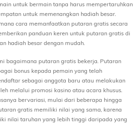
main untuk bermain tanpa harus mempertaruhkan
sempatan untuk memenangkan hadiah besar.
mana cara memanfaatkan putaran gratis secara
emberikan panduan keren untuk putaran gratis di
an hadiah besar dengan mudah.
 bagaimana putaran gratis bekerja. Putaran
ebagai bonus kepada pemain yang telah
mendaftar sebagai anggota baru atau melakukan
oleh melalui promosi kasino atau acara khusus.
asanya bervariasi, mulai dari beberapa hingga
aran gratis memiliki nilai yang sama, karena
i nilai taruhan yang lebih tinggi daripada yang