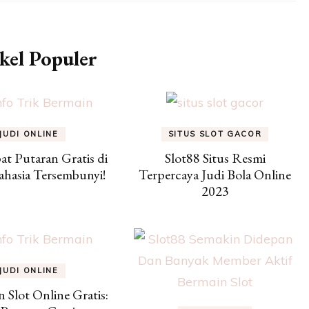
kel Populer
JUDI ONLINE
SITUS SLOT GACOR
at Putaran Gratis di
Slot88 Situs Resmi
ahasia Tersembunyi!
Terpercaya Judi Bola Online
2023
JUDI ONLINE
 Slot Online Gratis: