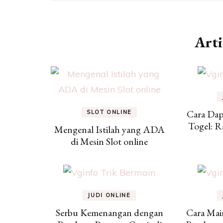
Arti
Cara Dap
SLOT ONLINE
Togel: R
Mengenal Istilah yang ADA
di Mesin Slot online
JUDI ONLINE
Serbu Kemenangan dengan
Cara Main