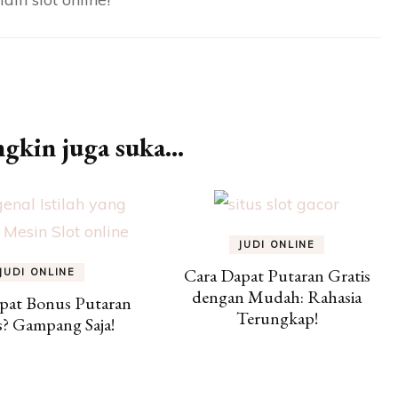
kin juga suka...
JUDI ONLINE
Cara Dapat Putaran Gratis
JUDI ONLINE
dengan Mudah: Rahasia
pat Bonus Putaran
Terungkap!
s? Gampang Saja!