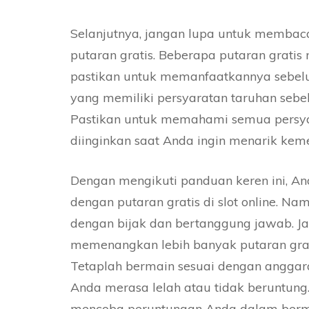
Selanjutnya, jangan lupa untuk membaca
putaran gratis. Beberapa putaran gratis 
pastikan untuk memanfaatkannya sebelum
yang memiliki persyaratan taruhan se
Pastikan untuk memahami semua persyara
diinginkan saat Anda ingin menarik ke
Dengan mengikuti panduan keren ini, 
dengan putaran gratis di slot online. N
dengan bijak dan bertanggung jawab. J
memenangkan lebih banyak putaran grat
Tetaplah bermain sesuai dengan anggara
Anda merasa lelah atau tidak beruntun
mencoba peruntungan Anda dalam bermai