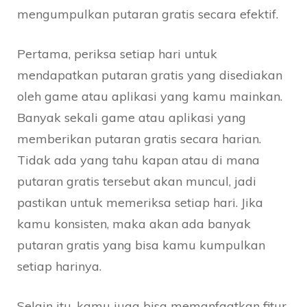
mengumpulkan putaran gratis secara efektif.
Pertama, periksa setiap hari untuk
mendapatkan putaran gratis yang disediakan
oleh game atau aplikasi yang kamu mainkan.
Banyak sekali game atau aplikasi yang
memberikan putaran gratis secara harian.
Tidak ada yang tahu kapan atau di mana
putaran gratis tersebut akan muncul, jadi
pastikan untuk memeriksa setiap hari. Jika
kamu konsisten, maka akan ada banyak
putaran gratis yang bisa kamu kumpulkan
setiap harinya.
Selain itu, kamu juga bisa memanfaatkan fitur