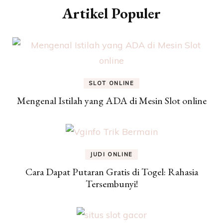
Artikel Populer
SLOT ONLINE
Mengenal Istilah yang ADA di Mesin Slot online
JUDI ONLINE
Cara Dapat Putaran Gratis di Togel: Rahasia
Tersembunyi!