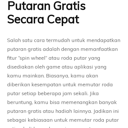
Putaran Gratis
Secara Cepat
Salah satu cara termudah untuk mendapatkan
putaran gratis adalah dengan memanfaatkan
fitur “spin wheel” atau roda putar yang
disediakan oleh game atau aplikasi yang
kamu mainkan. Biasanya, kamu akan
diberikan kesempatan untuk memutar roda
putar setiap beberapa jam sekali. Jika
beruntung, kamu bisa memenangkan banyak
putaran gratis atau hadiah lainnya. Jadikan ini
sebagai kebiasaan untuk memutar roda putar