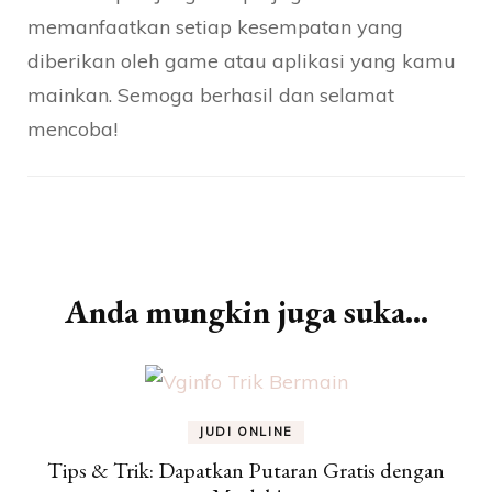
memanfaatkan setiap kesempatan yang
diberikan oleh game atau aplikasi yang kamu
mainkan. Semoga berhasil dan selamat
mencoba!
Navigasi
Artikel
Anda mungkin juga suka...
JUDI ONLINE
Tips & Trik: Dapatkan Putaran Gratis dengan