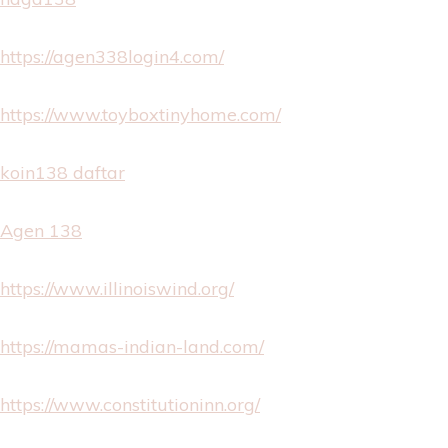
https://agen338login4.com/
https://www.toyboxtinyhome.com/
koin138 daftar
Agen 138
https://www.illinoiswind.org/
https://mamas-indian-land.com/
https://www.constitutioninn.org/