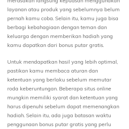
merasakan langsung kepuasan menggunakan
layanan atau produk yang sebelumnya belum
pernah kamu coba. Selain itu, kamu juga bisa
berbagi kebahagiaan dengan teman dan
keluarga dengan memberikan hadiah yang
kamu dapatkan dari bonus putar gratis.
Untuk mendapatkan hasil yang lebih optimal,
pastikan kamu membaca aturan dan
ketentuan yang berlaku sebelum memutar
roda keberuntungan. Beberapa situs online
mungkin memiliki syarat dan ketentuan yang
harus dipenuhi sebelum dapat memenangkan
hadiah. Selain itu, ada juga batasan waktu
penggunaan bonus putar gratis yang perlu