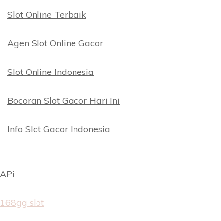
Slot Online Terbaik
Agen Slot Online Gacor
Slot Online Indonesia
Bocoran Slot Gacor Hari Ini
Info Slot Gacor Indonesia
APi
168gg slot