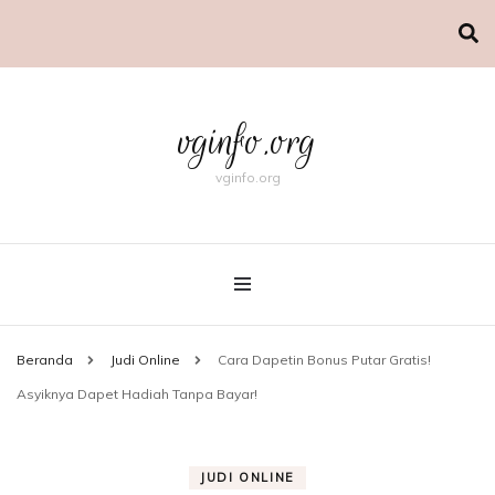
vginfo.org
vginfo.org
Beranda
Judi Online
Cara Dapetin Bonus Putar Gratis!
Asyiknya Dapet Hadiah Tanpa Bayar!
JUDI ONLINE