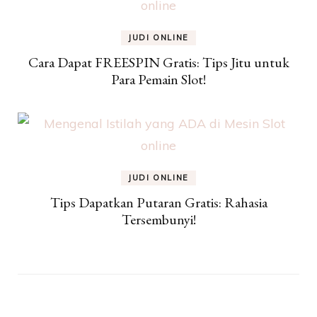
JUDI ONLINE
Cara Dapat FREESPIN Gratis: Tips Jitu untuk
Para Pemain Slot!
JUDI ONLINE
Tips Dapatkan Putaran Gratis: Rahasia
Tersembunyi!