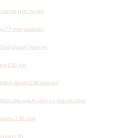
casino trực tuyến
w77 merupakan
Slot Gacor Hari Ini
pg138 rtp
https://agen138.design/
https://www.frugal-rv-travel.com/
agen 138 slot
naga138