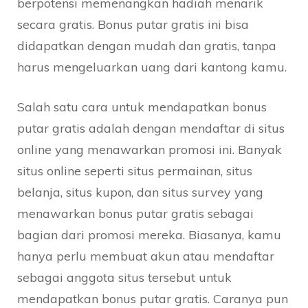
berpotensi memenangkan hadiah menarik
secara gratis. Bonus putar gratis ini bisa
didapatkan dengan mudah dan gratis, tanpa
harus mengeluarkan uang dari kantong kamu.
Salah satu cara untuk mendapatkan bonus
putar gratis adalah dengan mendaftar di situs
online yang menawarkan promosi ini. Banyak
situs online seperti situs permainan, situs
belanja, situs kupon, dan situs survey yang
menawarkan bonus putar gratis sebagai
bagian dari promosi mereka. Biasanya, kamu
hanya perlu membuat akun atau mendaftar
sebagai anggota situs tersebut untuk
mendapatkan bonus putar gratis. Caranya pun