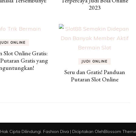
ahasia Tersembunyi!
Terpercaya Judi Bola Online
2023
JUDI ONLINE
 Slot Online Gratis:
Putaran Gratis yang
JUDI ONLINE
nguntungkan!
Seru dan Gratis! Panduan
Putaran Slot Online
 Hak Cipta Dilindungi. Fashion Diva | Diciptakan Oleh
Blossom Theme