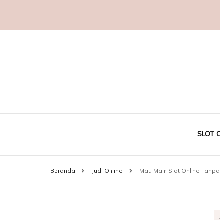
SLOT 
Beranda
Judi Online
Mau Main Slot Online Tanpa