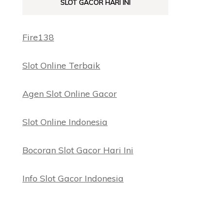
SLOT GACOR HARI INI
Fire138
Slot Online Terbaik
Agen Slot Online Gacor
Slot Online Indonesia
Bocoran Slot Gacor Hari Ini
Info Slot Gacor Indonesia