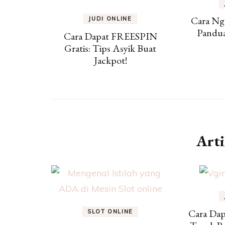
Cara Nge
JUDI ONLINE
Pandua
Cara Dapat FREESPIN
Gratis: Tips Asyik Buat
Jackpot!
Arti
Cara Dap
SLOT ONLINE