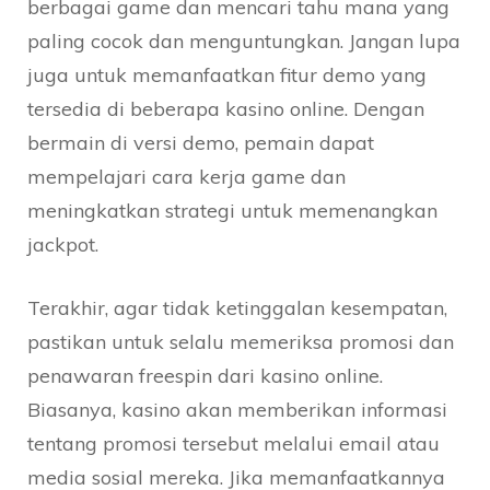
berbagai game dan mencari tahu mana yang
paling cocok dan menguntungkan. Jangan lupa
juga untuk memanfaatkan fitur demo yang
tersedia di beberapa kasino online. Dengan
bermain di versi demo, pemain dapat
mempelajari cara kerja game dan
meningkatkan strategi untuk memenangkan
jackpot.
Terakhir, agar tidak ketinggalan kesempatan,
pastikan untuk selalu memeriksa promosi dan
penawaran freespin dari kasino online.
Biasanya, kasino akan memberikan informasi
tentang promosi tersebut melalui email atau
media sosial mereka. Jika memanfaatkannya