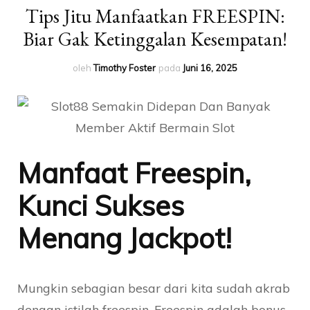
Tips Jitu Manfaatkan FREESPIN:
Biar Gak Ketinggalan Kesempatan!
oleh
Timothy Foster
pada
Juni 16, 2025
Manfaat Freespin,
Kunci Sukses
Menang Jackpot!
Mungkin sebagian besar dari kita sudah akrab
dengan istilah freespin. Freespin adalah bonus