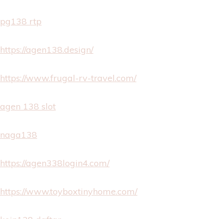
pg138 rtp
https://agen138.design/
https://www.frugal-rv-travel.com/
agen 138 slot
naga138
https://agen338login4.com/
https://www.toyboxtinyhome.com/