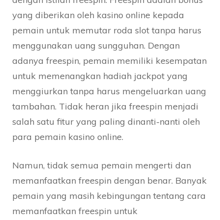
yang diberikan oleh kasino online kepada
pemain untuk memutar roda slot tanpa harus
menggunakan uang sungguhan. Dengan
adanya freespin, pemain memiliki kesempatan
untuk memenangkan hadiah jackpot yang
menggiurkan tanpa harus mengeluarkan uang
tambahan. Tidak heran jika freespin menjadi
salah satu fitur yang paling dinanti-nanti oleh
para pemain kasino online.
Namun, tidak semua pemain mengerti dan
memanfaatkan freespin dengan benar. Banyak
pemain yang masih kebingungan tentang cara
memanfaatkan freespin untuk