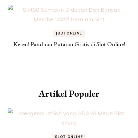
JUDI ONLINE
Keren! Panduan Putaran Gratis di Slot Online!
Artikel Populer
SLOT ONLINE