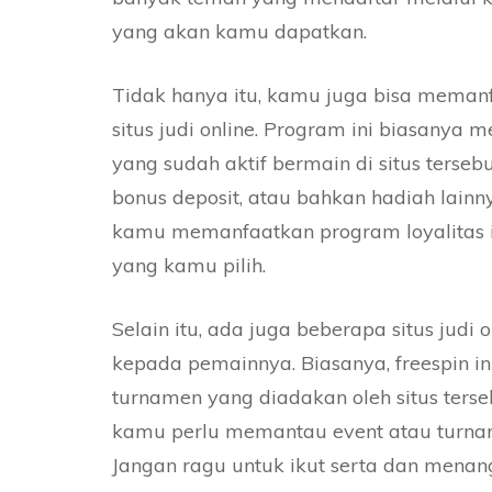
yang akan kamu dapatkan.
Tidak hanya itu, kamu juga bisa memanf
situs judi online. Program ini biasany
yang sudah aktif bermain di situs terse
bonus deposit, atau bahkan hadiah lainny
kamu memanfaatkan program loyalitas ini
yang kamu pilih.
Selain itu, ada juga beberapa situs judi
kepada pemainnya. Biasanya, freespin in
turnamen yang diadakan oleh situs terse
kamu perlu memantau event atau turnamen
Jangan ragu untuk ikut serta dan menan