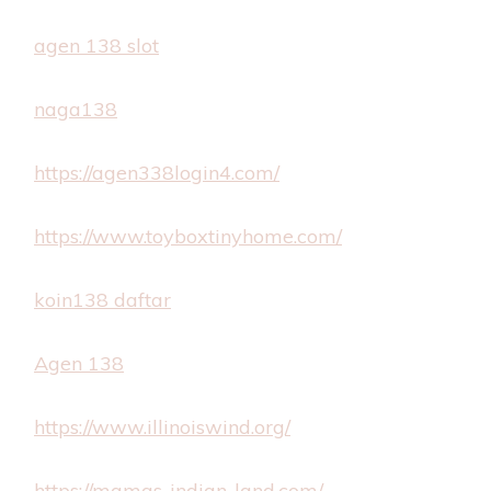
agen 138 slot
naga138
https://agen338login4.com/
https://www.toyboxtinyhome.com/
koin138 daftar
Agen 138
https://www.illinoiswind.org/
https://mamas-indian-land.com/