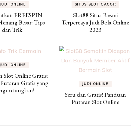
JUDI ONLINE
SITUS SLOT GACOR
atkan FREESPIN
Slot88 Situs Resmi
enang Besar: Tips
Terpercaya Judi Bola Online
dan Trik!
2023
JUDI ONLINE
 Slot Online Gratis:
Putaran Gratis yang
JUDI ONLINE
nguntungkan!
Seru dan Gratis! Panduan
Putaran Slot Online