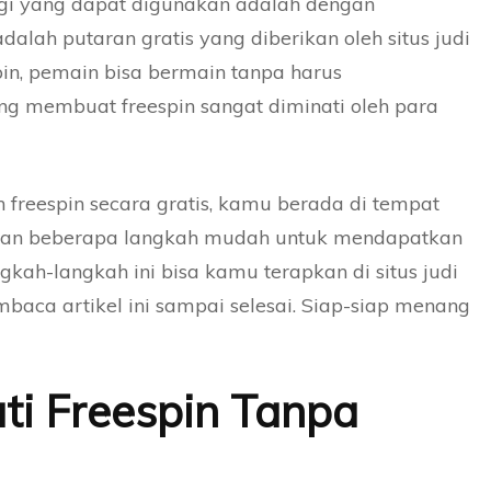
ategi yang dapat digunakan adalah dengan
dalah putaran gratis yang diberikan oleh situs judi
in, pemain bisa bermain tanpa harus
ng membuat freespin sangat diminati oleh para
freespin secara gratis, kamu berada di tempat
rikan beberapa langkah mudah untuk mendapatkan
gkah-langkah ini bisa kamu terapkan di situs judi
baca artikel ini sampai selesai. Siap-siap menang
ti Freespin Tanpa