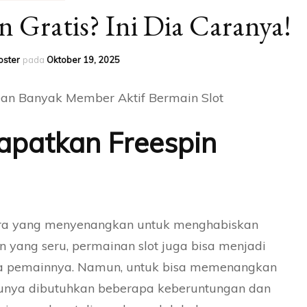
n Gratis? Ini Dia Caranya!
oster
pada
Oktober 19, 2025
patkan Freespin
 cara yang menyenangkan untuk menghabiskan
 yang seru, permainan slot juga bisa menjadi
ra pemainnya. Namun, untuk bisa memenangkan
ntunya dibutuhkan beberapa keberuntungan dan