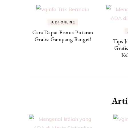
JUDI ONLINE
Cara Dapat Bonus Putaran
Gratis: Gampang Banget!
Tips J
Gratis
Ke
Arti