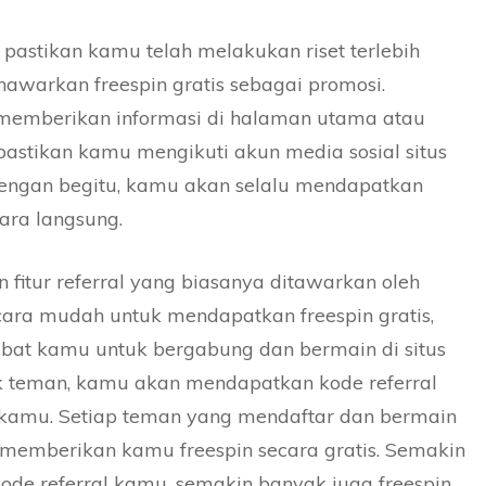
pastikan kamu telah melakukan riset terlebih
enawarkan freespin gratis sebagai promosi.
ali memberikan informasi di halaman utama atau
 pastikan kamu mengikuti akun media sosial situs
 Dengan begitu, kamu akan selalu mendapatkan
ara langsung.
 fitur referral yang biasanya ditawarkan oleh
lah cara mudah untuk mendapatkan freespin gratis,
bat kamu untuk bergabung dan bermain di situs
k teman, kamu akan mendapatkan kode referral
kamu. Setiap teman yang mendaftar dan bermain
memberikan kamu freespin secara gratis. Semakin
de referral kamu, semakin banyak juga freespin