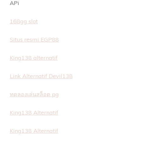
APi
168gg slot
Situs resmi EGP88
King138 alternatif
Link Alternatif Devil138
ทดลองเล่นสล็อต pg
King138 Alternatif
King138 Alternatif