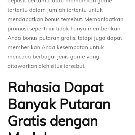
deposit pertama, atau memainkan game
tertentu dalam jumlah tertentu untuk
mendapatkan bonus tersebut. Memanfaatkan
promosi seperti ini tidak hanya memberikan
Anda bonus putaran gratis, tetapi juga dapat
memberikan Anda kesempatan untuk
mencoba berbagai jenis game yang
ditawarkan oleh situs tersebut.
Rahasia Dapat
Banyak Putaran
Gratis dengan