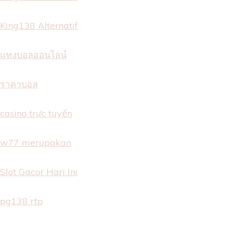
King138 Alternatif
แทงบอลออนไลน์
ราคาบอล
casino trực tuyến
w77 merupakan
Slot Gacor Hari Ini
pg138 rtp