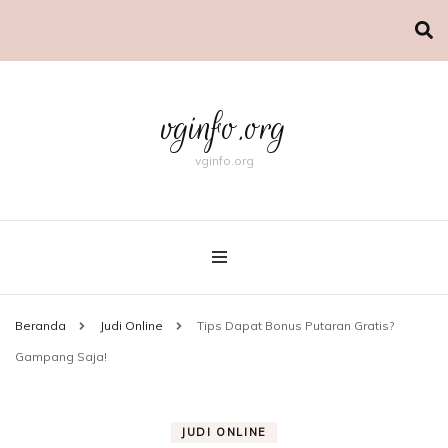
vginfo.org
vginfo.org
Beranda
Judi Online
Tips Dapat Bonus Putaran Gratis?
Gampang Saja!
JUDI ONLINE