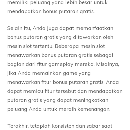
memiliki peluang yang lebih besar untuk
mendapatkan bonus putaran gratis.
Selain itu, Anda juga dapat memanfaatkan
bonus putaran gratis yang ditawarkan oleh
mesin slot tertentu. Beberapa mesin slot
menawarkan bonus putaran gratis sebagai
bagian dari fitur gameplay mereka. Misalnya,
jika Anda memainkan game yang
menawarkan fitur bonus putaran gratis, Anda
dapat memicu fitur tersebut dan mendapatkan
putaran gratis yang dapat meningkatkan
peluang Anda untuk meraih kemenangan.
Terakhir, tetaplah konsisten dan sabar saat