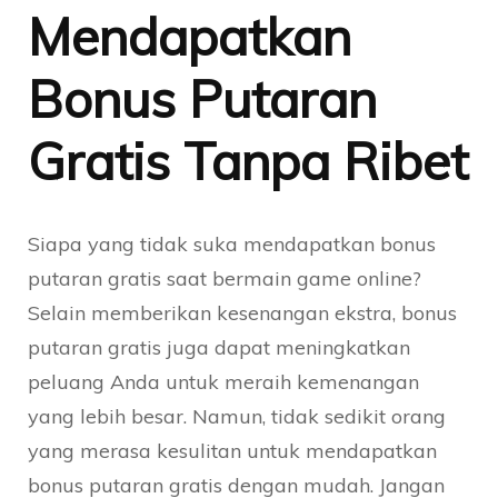
Mendapatkan
Bonus Putaran
Gratis Tanpa Ribet
Siapa yang tidak suka mendapatkan bonus
putaran gratis saat bermain game online?
Selain memberikan kesenangan ekstra, bonus
putaran gratis juga dapat meningkatkan
peluang Anda untuk meraih kemenangan
yang lebih besar. Namun, tidak sedikit orang
yang merasa kesulitan untuk mendapatkan
bonus putaran gratis dengan mudah. Jangan