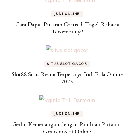
JUDI ONLINE
Cara Dapat Putaran Gratis di Togel: Rahasia
Tersembunyi!
SITUS SLOT GACOR
Slot88 Situs Resmi Terpercaya Judi Bola Online
2023
JUDI ONLINE
Serbu Kemenangan dengan Panduan Putaran
Gratis di Slot Online