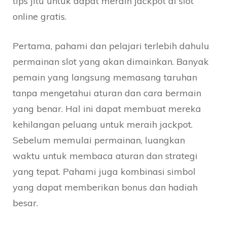
tips jitu untuk dapat meraih jackpot di slot
online gratis.
Pertama, pahami dan pelajari terlebih dahulu
permainan slot yang akan dimainkan. Banyak
pemain yang langsung memasang taruhan
tanpa mengetahui aturan dan cara bermain
yang benar. Hal ini dapat membuat mereka
kehilangan peluang untuk meraih jackpot.
Sebelum memulai permainan, luangkan
waktu untuk membaca aturan dan strategi
yang tepat. Pahami juga kombinasi simbol
yang dapat memberikan bonus dan hadiah
besar.