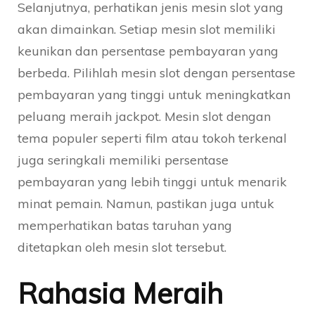
Selanjutnya, perhatikan jenis mesin slot yang
akan dimainkan. Setiap mesin slot memiliki
keunikan dan persentase pembayaran yang
berbeda. Pilihlah mesin slot dengan persentase
pembayaran yang tinggi untuk meningkatkan
peluang meraih jackpot. Mesin slot dengan
tema populer seperti film atau tokoh terkenal
juga seringkali memiliki persentase
pembayaran yang lebih tinggi untuk menarik
minat pemain. Namun, pastikan juga untuk
memperhatikan batas taruhan yang
ditetapkan oleh mesin slot tersebut.
Rahasia Meraih