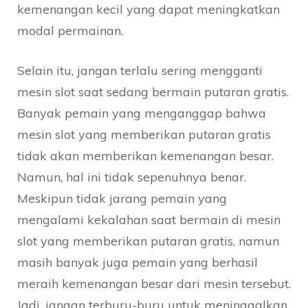
kemenangan kecil yang dapat meningkatkan
modal permainan.
Selain itu, jangan terlalu sering mengganti
mesin slot saat sedang bermain putaran gratis.
Banyak pemain yang menganggap bahwa
mesin slot yang memberikan putaran gratis
tidak akan memberikan kemenangan besar.
Namun, hal ini tidak sepenuhnya benar.
Meskipun tidak jarang pemain yang
mengalami kekalahan saat bermain di mesin
slot yang memberikan putaran gratis, namun
masih banyak juga pemain yang berhasil
meraih kemenangan besar dari mesin tersebut.
Jadi, jangan terburu-buru untuk meninggalkan