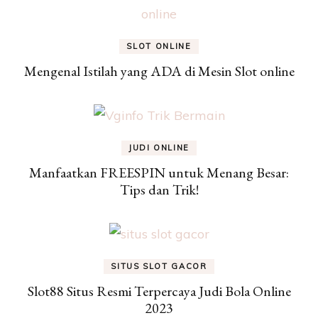
SLOT ONLINE
Mengenal Istilah yang ADA di Mesin Slot online
JUDI ONLINE
Manfaatkan FREESPIN untuk Menang Besar:
Tips dan Trik!
SITUS SLOT GACOR
Slot88 Situs Resmi Terpercaya Judi Bola Online
2023