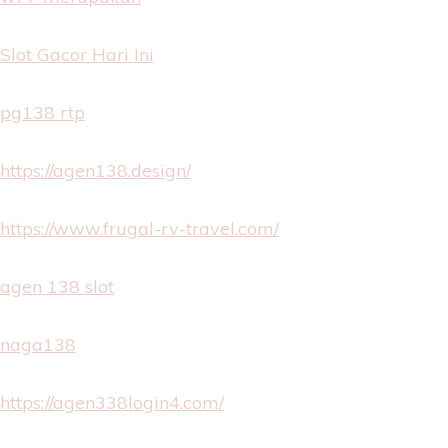
Slot Gacor Hari Ini
pg138 rtp
https://agen138.design/
https://www.frugal-rv-travel.com/
agen 138 slot
naga138
https://agen338login4.com/