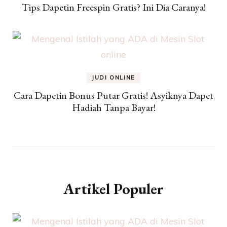
Tips Dapetin Freespin Gratis? Ini Dia Caranya!
JUDI ONLINE
Cara Dapetin Bonus Putar Gratis! Asyiknya Dapet
Hadiah Tanpa Bayar!
Artikel Populer