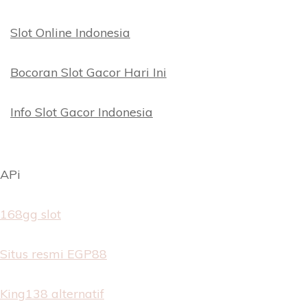
Slot Online Indonesia
Bocoran Slot Gacor Hari Ini
Info Slot Gacor Indonesia
APi
168gg slot
Situs resmi EGP88
King138 alternatif