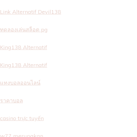
Link Alternatif Devil138
ทดลองเล่นสล็อต pg
King138 Alternatif
King138 Alternatif
แทงบอลออนไลน์
ราคาบอล
casino trực tuyến
w77 merupakan