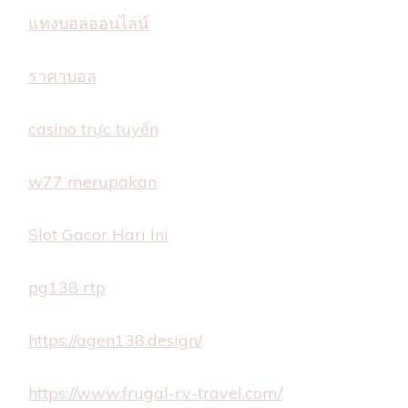
แทงบอลออนไลน์
ราคาบอล
casino trực tuyến
w77 merupakan
Slot Gacor Hari Ini
pg138 rtp
https://agen138.design/
https://www.frugal-rv-travel.com/