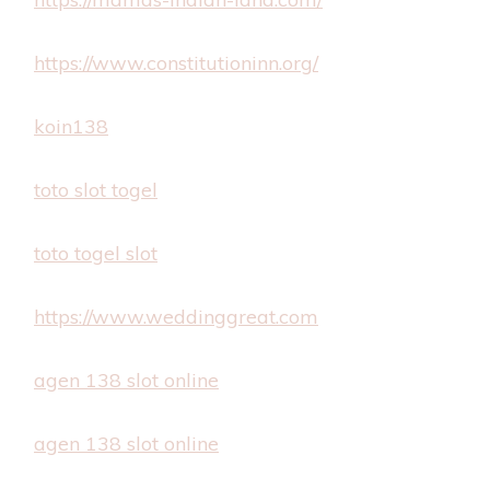
https://www.constitutioninn.org/
koin138
toto slot togel
toto togel slot
https://www.weddinggreat.com
agen 138 slot online
agen 138 slot online