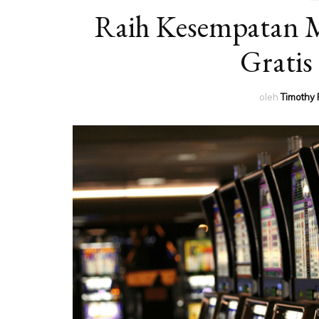
Raih Kesempatan 
Gratis
oleh
Timothy 