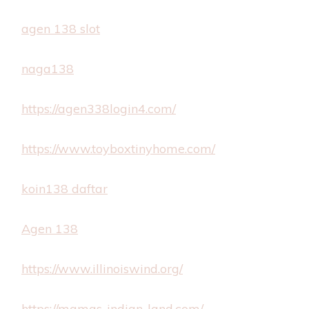
agen 138 slot
naga138
https://agen338login4.com/
https://www.toyboxtinyhome.com/
koin138 daftar
Agen 138
https://www.illinoiswind.org/
https://mamas-indian-land.com/