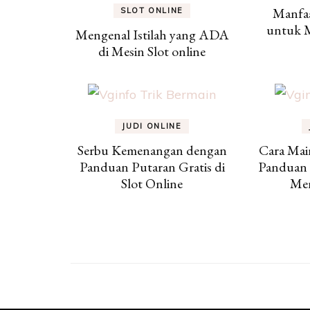
Manfa
SLOT ONLINE
untuk M
Mengenal Istilah yang ADA
di Mesin Slot online
JUDI ONLINE
Serbu Kemenangan dengan
Cara Main
Panduan Putaran Gratis di
Panduan 
Slot Online
Me