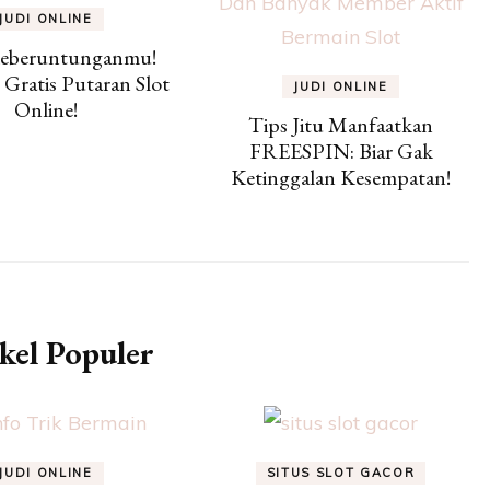
JUDI ONLINE
eberuntunganmu!
Gratis Putaran Slot
JUDI ONLINE
Online!
Tips Jitu Manfaatkan
FREESPIN: Biar Gak
Ketinggalan Kesempatan!
kel Populer
JUDI ONLINE
SITUS SLOT GACOR