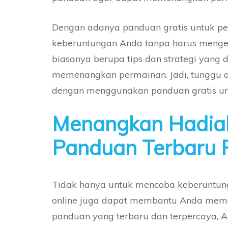
Dengan adanya panduan gratis untuk pe
keberuntungan Anda tanpa harus mengel
biasanya berupa tips dan strategi yang
memenangkan permainan. Jadi, tunggu 
dengan menggunakan panduan gratis unt
Menangkan Hadia
Panduan Terbaru P
Tidak hanya untuk mencoba keberuntung
online juga dapat membantu Anda meme
panduan yang terbaru dan terpercaya, 