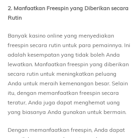
2. Manfaatkan Freespin yang Diberikan secara
Rutin
Banyak kasino online yang menyediakan
freespin secara rutin untuk para pemainnya. Ini
adalah kesempatan yang tidak boleh Anda
lewatkan. Manfaatkan freespin yang diberikan
secara rutin untuk meningkatkan peluang
Anda untuk meraih kemenangan besar. Selain
itu, dengan memanfaatkan freespin secara
teratur, Anda juga dapat menghemat uang
yang biasanya Anda gunakan untuk bermain.
Dengan memanfaatkan freespin, Anda dapat