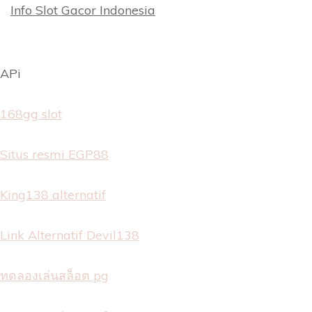
Info Slot Gacor Indonesia
APi
168gg slot
Situs resmi EGP88
King138 alternatif
Link Alternatif Devil138
ทดลองเล่นสล็อต pg