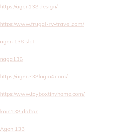
https://agen138.design/
https://www.frugal-rv-travel.com/
agen 138 slot
naga138
https://agen338login4.com/
https://www.toyboxtinyhome.com/
koin138 daftar
Agen 138