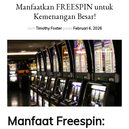
Manfaatkan FREESPIN untuk
Kemenangan Besar!
oleh
Timothy Foster
pada
Februari 6, 2026
Manfaat Freespin: