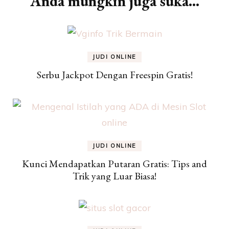
Anda mungkin juga suka...
JUDI ONLINE
Serbu Jackpot Dengan Freespin Gratis!
JUDI ONLINE
Kunci Mendapatkan Putaran Gratis: Tips and
Trik yang Luar Biasa!