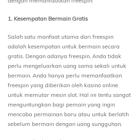
dengan memanfaatkan freespin:
1. Kesempatan Bermain Gratis
Salah satu manfaat utama dari freespin
adalah kesempatan untuk bermain secara
gratis. Dengan adanya freespin, Anda tidak
perlu mengeluarkan uang sama sekali untuk
bermain. Anda hanya perlu memanfaatkan
freespin yang diberikan oleh kasino online
untuk memutar mesin slot. Hal ini tentu sangat
menguntungkan bagi pemain yang ingin
mencoba permainan baru atau untuk berlatih
sebelum bermain dengan uang sungguhan.