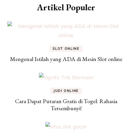
Artikel Populer
SLOT ONLINE
Mengenal Istilah yang ADA di Mesin Slot online
JUDI ONLINE
Cara Dapat Putaran Gratis di Togel: Rahasia
Tersembunyi!