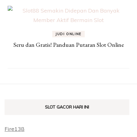
JUDI ONLINE
Seru dan Gratis! Panduan Putaran Slot Online
SLOT GACOR HARI INI
Fire138