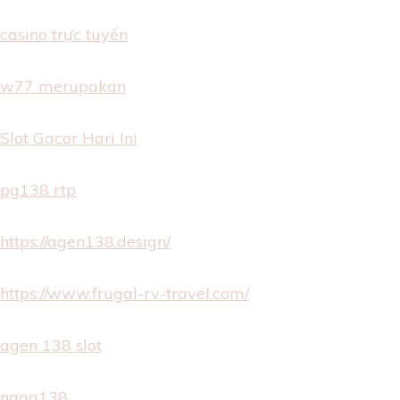
casino trực tuyến
w77 merupakan
Slot Gacor Hari Ini
pg138 rtp
https://agen138.design/
https://www.frugal-rv-travel.com/
agen 138 slot
naga138