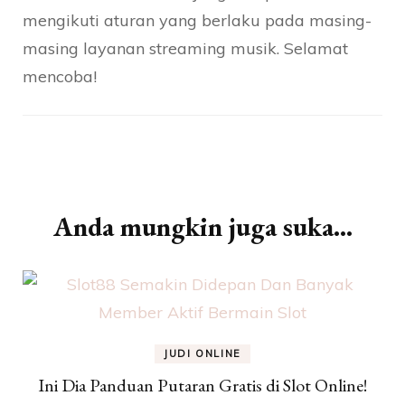
mengikuti aturan yang berlaku pada masing-
masing layanan streaming musik. Selamat
mencoba!
Navigasi
Artikel
Anda mungkin juga suka...
JUDI ONLINE
Ini Dia Panduan Putaran Gratis di Slot Online!