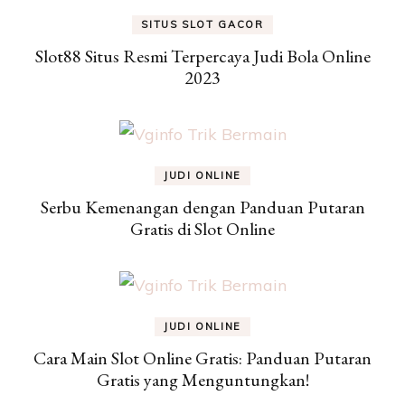
SITUS SLOT GACOR
Slot88 Situs Resmi Terpercaya Judi Bola Online
2023
JUDI ONLINE
Serbu Kemenangan dengan Panduan Putaran
Gratis di Slot Online
JUDI ONLINE
Cara Main Slot Online Gratis: Panduan Putaran
Gratis yang Menguntungkan!