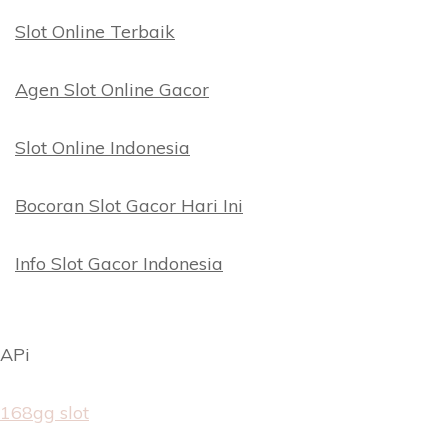
Slot Online Terbaik
Agen Slot Online Gacor
Slot Online Indonesia
Bocoran Slot Gacor Hari Ini
Info Slot Gacor Indonesia
APi
168gg slot