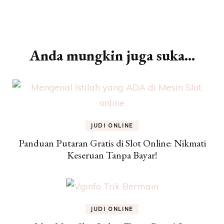
Navigasi
Artikel
Anda mungkin juga suka...
JUDI ONLINE
Panduan Putaran Gratis di Slot Online: Nikmati
Keseruan Tanpa Bayar!
JUDI ONLINE