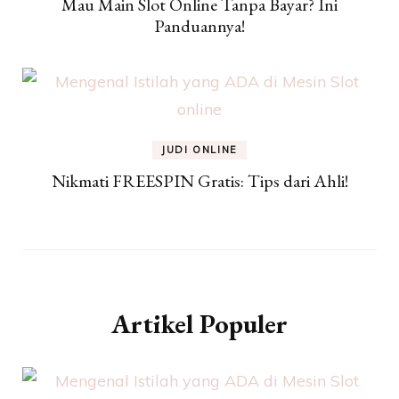
Mau Main Slot Online Tanpa Bayar? Ini
Panduannya!
JUDI ONLINE
Nikmati FREESPIN Gratis: Tips dari Ahli!
Artikel Populer