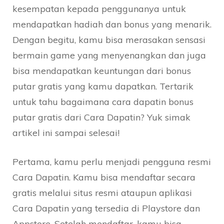
kesempatan kepada penggunanya untuk
mendapatkan hadiah dan bonus yang menarik.
Dengan begitu, kamu bisa merasakan sensasi
bermain game yang menyenangkan dan juga
bisa mendapatkan keuntungan dari bonus
putar gratis yang kamu dapatkan. Tertarik
untuk tahu bagaimana cara dapatin bonus
putar gratis dari Cara Dapatin? Yuk simak
artikel ini sampai selesai!
Pertama, kamu perlu menjadi pengguna resmi
Cara Dapatin. Kamu bisa mendaftar secara
gratis melalui situs resmi ataupun aplikasi
Cara Dapatin yang tersedia di Playstore dan
Appstore. Setelah mendaftar, kamu bisa