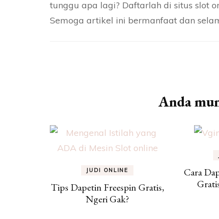
tunggu apa lagi? Daftarlah di situs slot
Semoga artikel ini bermanfaat dan sela
Navigasi
Artikel
Anda mung
Cara Dap
JUDI ONLINE
Grat
Tips Dapetin Freespin Gratis,
Ngeri Gak?