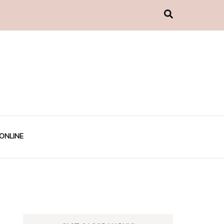
 ONLINE