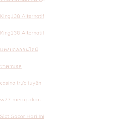
King138 Alternatif
King138 Alternatif
แทงบอลออนไลน์
ราคาบอล
casino trực tuyến
w77 merupakan
Slot Gacor Hari Ini