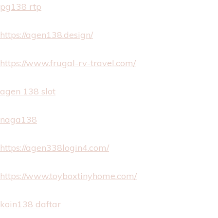
pg138 rtp
https://agen138.design/
https://www.frugal-rv-travel.com/
agen 138 slot
naga138
https://agen338login4.com/
https://www.toyboxtinyhome.com/
koin138 daftar