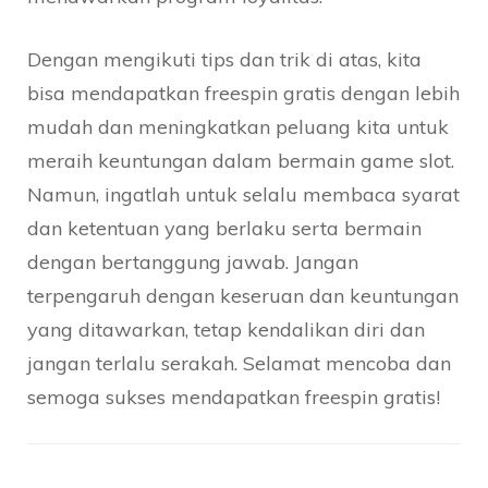
Dengan mengikuti tips dan trik di atas, kita
bisa mendapatkan freespin gratis dengan lebih
mudah dan meningkatkan peluang kita untuk
meraih keuntungan dalam bermain game slot.
Namun, ingatlah untuk selalu membaca syarat
dan ketentuan yang berlaku serta bermain
dengan bertanggung jawab. Jangan
terpengaruh dengan keseruan dan keuntungan
yang ditawarkan, tetap kendalikan diri dan
jangan terlalu serakah. Selamat mencoba dan
semoga sukses mendapatkan freespin gratis!