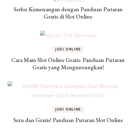
Serbu Kemenangan dengan Panduan Putaran
Gratis di Slot Online
JUDI ONLINE
Cara Main Slot Online Gratis: Panduan Putaran
Gratis yang Menguntungkan!
JUDI ONLINE
Seru dan Gratis! Panduan Putaran Slot Online