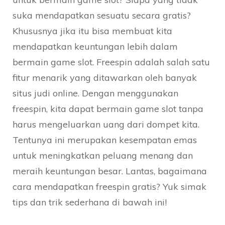
suka mendapatkan sesuatu secara gratis?
Khususnya jika itu bisa membuat kita
mendapatkan keuntungan lebih dalam
bermain game slot. Freespin adalah salah satu
fitur menarik yang ditawarkan oleh banyak
situs judi online. Dengan menggunakan
freespin, kita dapat bermain game slot tanpa
harus mengeluarkan uang dari dompet kita.
Tentunya ini merupakan kesempatan emas
untuk meningkatkan peluang menang dan
meraih keuntungan besar. Lantas, bagaimana
cara mendapatkan freespin gratis? Yuk simak
tips dan trik sederhana di bawah ini!