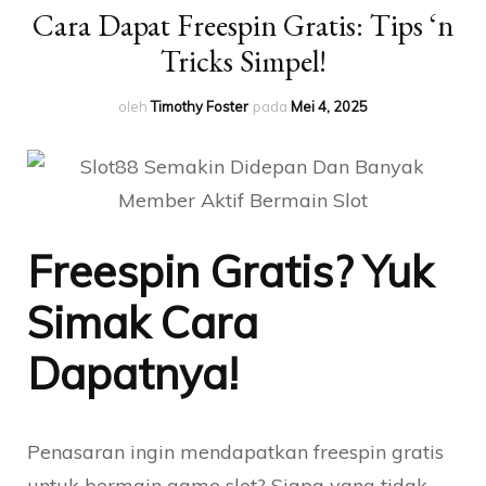
Cara Dapat Freespin Gratis: Tips ‘n
Tricks Simpel!
oleh
Timothy Foster
pada
Mei 4, 2025
Freespin Gratis? Yuk
Simak Cara
Dapatnya!
Penasaran ingin mendapatkan freespin gratis
untuk bermain game slot? Siapa yang tidak