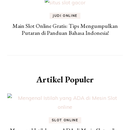
JUDI ONLINE
Main Slot Online Gratis: Tips Mengumpulkan
Putaran di Panduan Bahasa Indonesia!
Artikel Populer
SLOT ONLINE