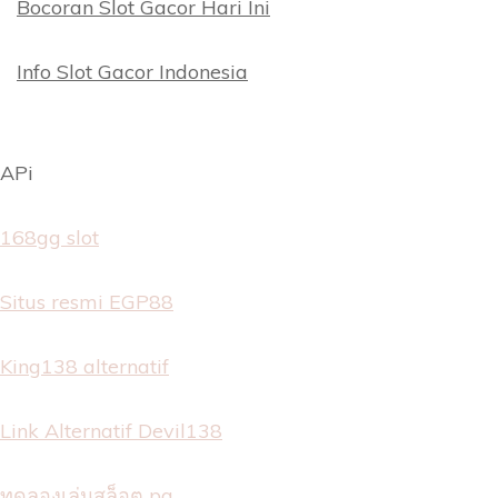
Bocoran Slot Gacor Hari Ini
Info Slot Gacor Indonesia
APi
168gg slot
Situs resmi EGP88
King138 alternatif
Link Alternatif Devil138
ทดลองเล่นสล็อต pg