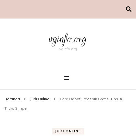
vginfo.org
vginfo.org
Beranda
Judi Online
Cara Dapat Freespin Gratis: Tips ‘n
Tricks Simpel!
JUDI ONLINE