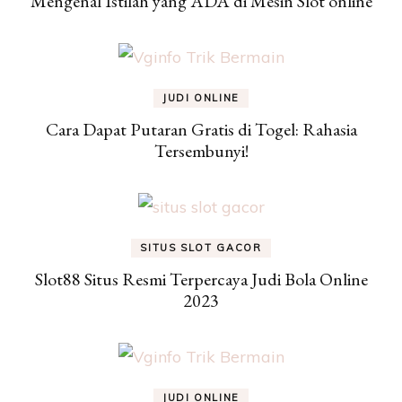
Mengenal Istilah yang ADA di Mesin Slot online
JUDI ONLINE
Cara Dapat Putaran Gratis di Togel: Rahasia
Tersembunyi!
SITUS SLOT GACOR
Slot88 Situs Resmi Terpercaya Judi Bola Online
2023
JUDI ONLINE