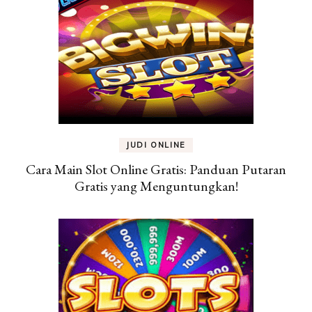
JUDI ONLINE
Cara Main Slot Online Gratis: Panduan Putaran
Gratis yang Menguntungkan!