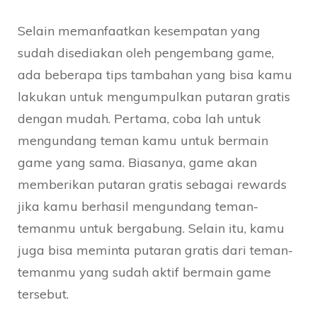
Selain memanfaatkan kesempatan yang
sudah disediakan oleh pengembang game,
ada beberapa tips tambahan yang bisa kamu
lakukan untuk mengumpulkan putaran gratis
dengan mudah. Pertama, coba lah untuk
mengundang teman kamu untuk bermain
game yang sama. Biasanya, game akan
memberikan putaran gratis sebagai rewards
jika kamu berhasil mengundang teman-
temanmu untuk bergabung. Selain itu, kamu
juga bisa meminta putaran gratis dari teman-
temanmu yang sudah aktif bermain game
tersebut.