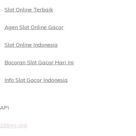
Slot Online Terbaik
Agen Slot Online Gacor
Slot Online Indonesia
Bocoran Slot Gacor Hari Ini
Info Slot Gacor Indonesia
APi
168gg slot