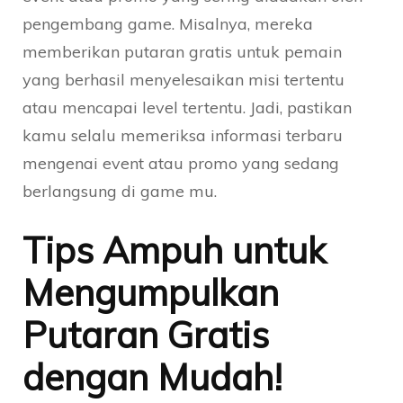
pengembang game. Misalnya, mereka
memberikan putaran gratis untuk pemain
yang berhasil menyelesaikan misi tertentu
atau mencapai level tertentu. Jadi, pastikan
kamu selalu memeriksa informasi terbaru
mengenai event atau promo yang sedang
berlangsung di game mu.
Tips Ampuh untuk
Mengumpulkan
Putaran Gratis
dengan Mudah!