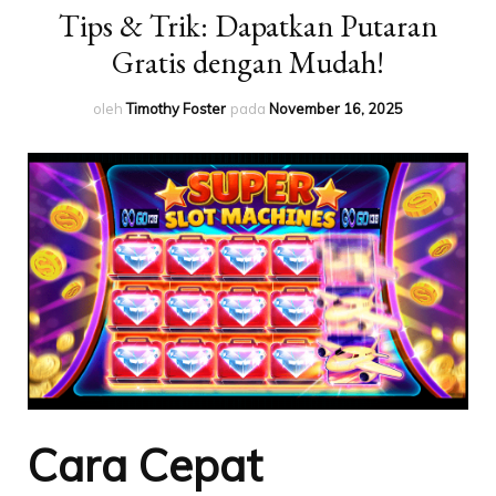
Tips & Trik: Dapatkan Putaran
Gratis dengan Mudah!
oleh
Timothy Foster
pada
November 16, 2025
Cara Cepat