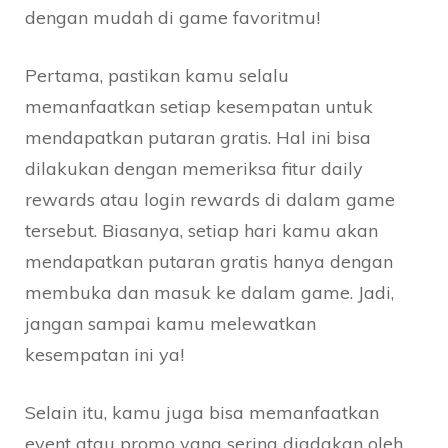
dengan mudah di game favoritmu!
Pertama, pastikan kamu selalu
memanfaatkan setiap kesempatan untuk
mendapatkan putaran gratis. Hal ini bisa
dilakukan dengan memeriksa fitur daily
rewards atau login rewards di dalam game
tersebut. Biasanya, setiap hari kamu akan
mendapatkan putaran gratis hanya dengan
membuka dan masuk ke dalam game. Jadi,
jangan sampai kamu melewatkan
kesempatan ini ya!
Selain itu, kamu juga bisa memanfaatkan
event atau promo yang sering diadakan oleh