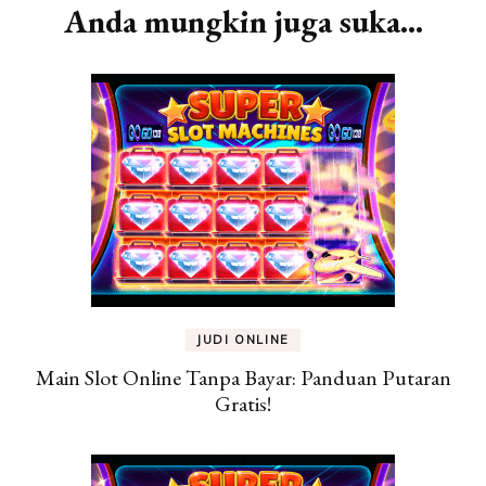
Anda mungkin juga suka...
JUDI ONLINE
Main Slot Online Tanpa Bayar: Panduan Putaran
Gratis!