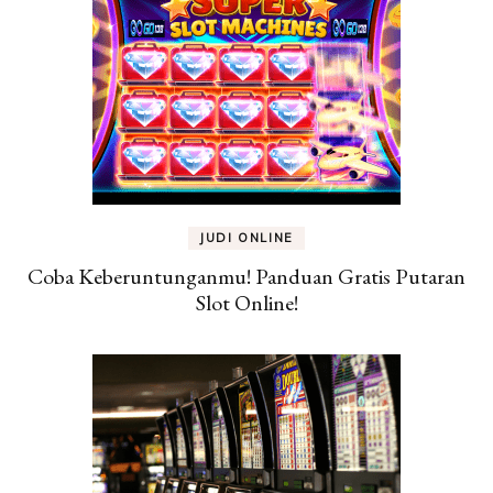
JUDI ONLINE
Coba Keberuntunganmu! Panduan Gratis Putaran
Slot Online!