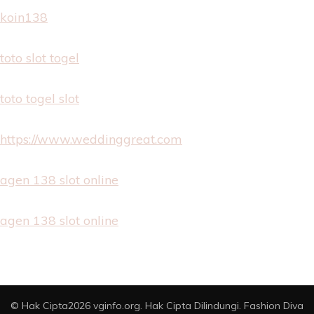
koin138
toto slot togel
toto togel slot
https://www.weddinggreat.com
agen 138 slot online
agen 138 slot online
© Hak Cipta2026
vginfo.org
. Hak Cipta Dilindungi. Fashion Diva