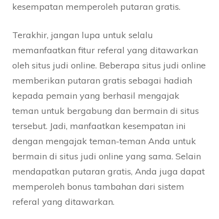
kesempatan memperoleh putaran gratis.
Terakhir, jangan lupa untuk selalu
memanfaatkan fitur referal yang ditawarkan
oleh situs judi online. Beberapa situs judi online
memberikan putaran gratis sebagai hadiah
kepada pemain yang berhasil mengajak
teman untuk bergabung dan bermain di situs
tersebut. Jadi, manfaatkan kesempatan ini
dengan mengajak teman-teman Anda untuk
bermain di situs judi online yang sama. Selain
mendapatkan putaran gratis, Anda juga dapat
memperoleh bonus tambahan dari sistem
referal yang ditawarkan.