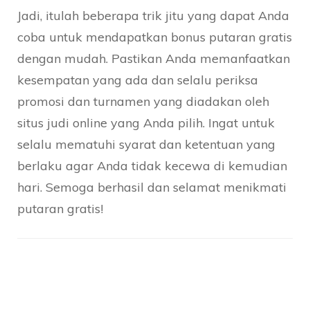
Jadi, itulah beberapa trik jitu yang dapat Anda
coba untuk mendapatkan bonus putaran gratis
dengan mudah. Pastikan Anda memanfaatkan
kesempatan yang ada dan selalu periksa
promosi dan turnamen yang diadakan oleh
situs judi online yang Anda pilih. Ingat untuk
selalu mematuhi syarat dan ketentuan yang
berlaku agar Anda tidak kecewa di kemudian
hari. Semoga berhasil dan selamat menikmati
putaran gratis!
Navigasi
Artikel