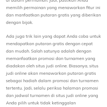
di dalam permainan. Jadi, pastikan Anda
memilih permainan yang menawarkan fitur ini
dan manfaatkan putaran gratis yang diberikan
dengan bijak.
Ada juga trik lain yang dapat Anda coba untuk
mendapatkan putaran gratis dengan cepat
dan mudah. Salah satunya adalah dengan
memanfaatkan promosi dan turnamen yang
diadakan oleh situs judi online. Biasanya, situs
judi online akan menawarkan putaran gratis
sebagai hadiah dalam promosi dan turnamen
tertentu. Jadi, selalu periksa halaman promosi
dan jadwal turnamen di situs judi online yang
Anda pilih untuk tidak ketinggalan