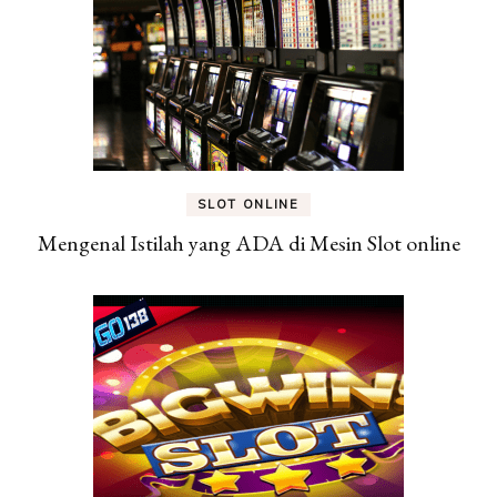
SLOT ONLINE
Mengenal Istilah yang ADA di Mesin Slot online