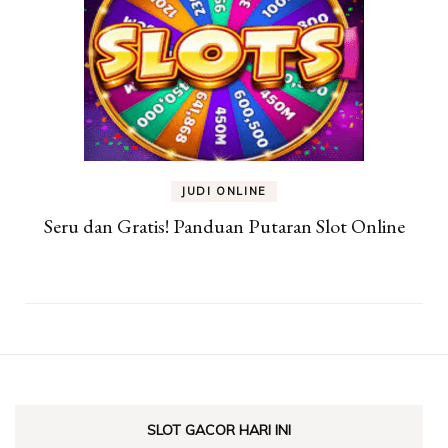
JUDI ONLINE
Seru dan Gratis! Panduan Putaran Slot Online
SLOT GACOR HARI INI