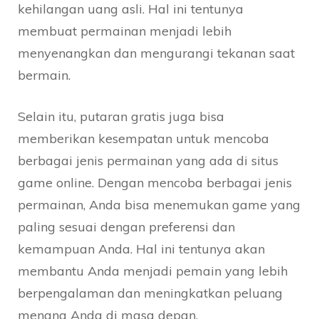
kehilangan uang asli. Hal ini tentunya
membuat permainan menjadi lebih
menyenangkan dan mengurangi tekanan saat
bermain.
Selain itu, putaran gratis juga bisa
memberikan kesempatan untuk mencoba
berbagai jenis permainan yang ada di situs
game online. Dengan mencoba berbagai jenis
permainan, Anda bisa menemukan game yang
paling sesuai dengan preferensi dan
kemampuan Anda. Hal ini tentunya akan
membantu Anda menjadi pemain yang lebih
berpengalaman dan meningkatkan peluang
menang Anda di masa depan.