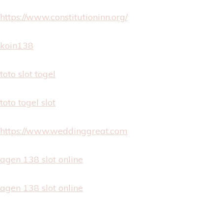
https://www.constitutioninn.org/
koin138
toto slot togel
toto togel slot
https://www.weddinggreat.com
agen 138 slot online
agen 138 slot online