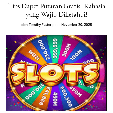
Tips Dapet Putaran Gratis: Rahasia
yang Wajib Diketahui!
oleh
Timothy Foster
pada
November 20, 2025