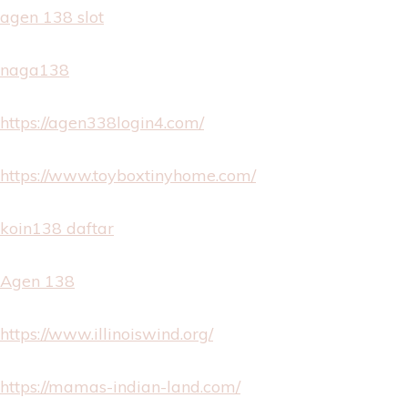
agen 138 slot
naga138
https://agen338login4.com/
https://www.toyboxtinyhome.com/
koin138 daftar
Agen 138
https://www.illinoiswind.org/
https://mamas-indian-land.com/