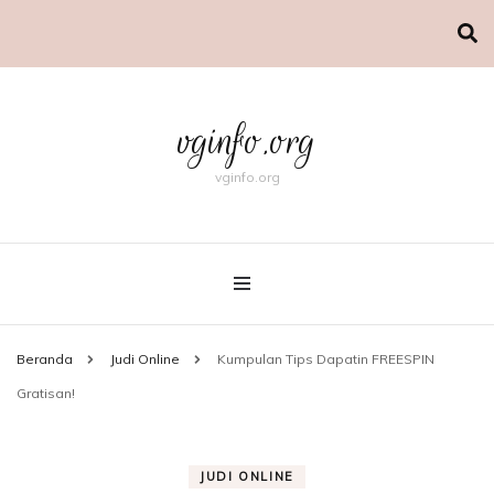
vginfo.org
vginfo.org
Beranda
Judi Online
Kumpulan Tips Dapatin FREESPIN
Gratisan!
JUDI ONLINE