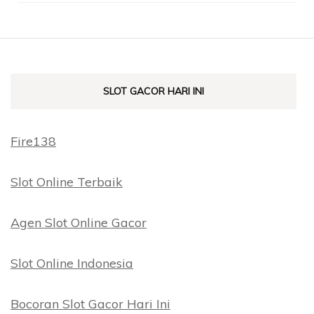
SLOT GACOR HARI INI
Fire138
Slot Online Terbaik
Agen Slot Online Gacor
Slot Online Indonesia
Bocoran Slot Gacor Hari Ini