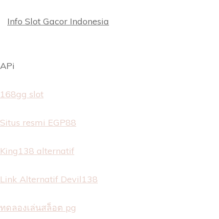
Info Slot Gacor Indonesia
APi
168gg slot
Situs resmi EGP88
King138 alternatif
Link Alternatif Devil138
ทดลองเล่นสล็อต pg