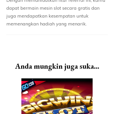
Dengan memanfaatkan fitur referral ini, kamu
dapat bermain mesin slot secara gratis dan
juga mendapatkan kesempatan untuk
memenangkan hadiah yang menarik.
Navigasi
Artikel
Anda mungkin juga suka...