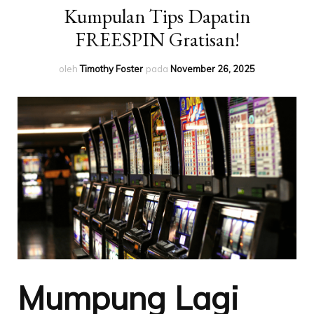
Kumpulan Tips Dapatin
FREESPIN Gratisan!
oleh
Timothy Foster
pada
November 26, 2025
Mumpung Lagi