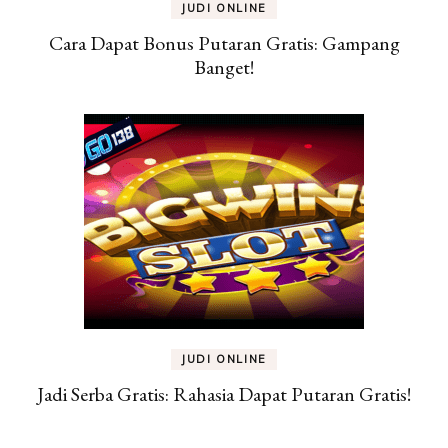
JUDI ONLINE
Cara Dapat Bonus Putaran Gratis: Gampang
Banget!
JUDI ONLINE
Jadi Serba Gratis: Rahasia Dapat Putaran Gratis!