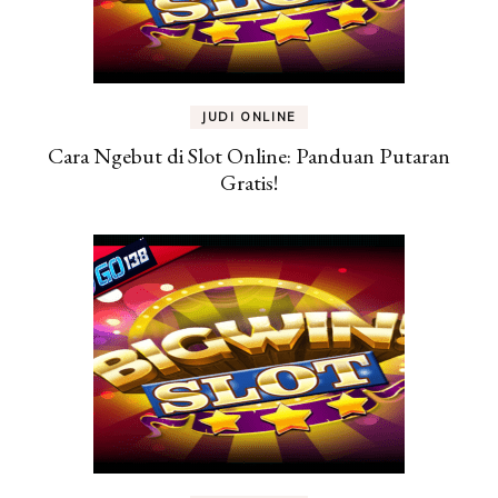
JUDI ONLINE
Cara Ngebut di Slot Online: Panduan Putaran
Gratis!