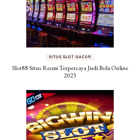
SITUS SLOT GACOR
Slot88 Situs Resmi Terpercaya Judi Bola Online
2023