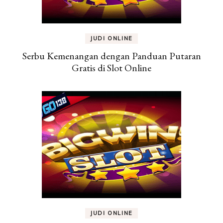
JUDI ONLINE
Serbu Kemenangan dengan Panduan Putaran
Gratis di Slot Online
JUDI ONLINE