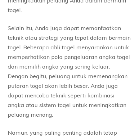
meningkatkan peluang Anda dalam bermain
togel.
Selain itu, Anda juga dapat memanfaatkan
teknik atau strategi yang tepat dalam bermain
togel. Beberapa ahli togel menyarankan untuk
memperhatikan pola pengeluaran angka togel
dan memilih angka yang sering keluar.
Dengan begitu, peluang untuk memenangkan
putaran togel akan lebih besar. Anda juga
dapat mencoba teknik seperti kombinasi
angka atau sistem togel untuk meningkatkan
peluang menang.
Namun, yang paling penting adalah tetap