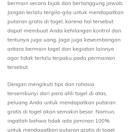
bermain secara bijak dan bertanggung jawab.
Jangan terlalu tergila-gila untuk mendapatkan
putaran gratis di togel, karena hal tersebut
dapat membuat Anda kehilangan kontrol dan
tentunya juga uang. Jaga juga keseimbangan
antara bermain togel dan kegiatan lainnya
agar tidak terlalu terpaku pada permainan
tersebut.
Dengan mengikuti tips dan rahasia
tersembunyi dari para ahli togel di atas,
peluang Anda untuk mendapatkan putaran
gratis di togel akan semakin besar. Namun,
ingatlah bahwa tidak ada jaminan 100%
untuk mendapatkan putaran gratis di togel.