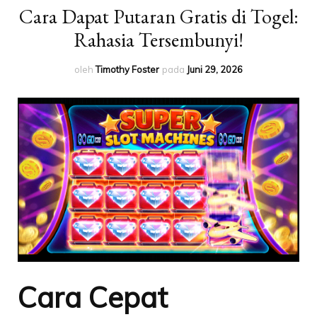
Cara Dapat Putaran Gratis di Togel:
Rahasia Tersembunyi!
oleh
Timothy Foster
pada
Juni 29, 2026
Cara Cepat