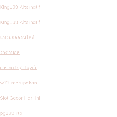
King138 Alternatif
King138 Alternatif
แทงบอลออนไลน์
ราคาบอล
casino trực tuyến
w77 merupakan
Slot Gacor Hari Ini
pg138 rtp