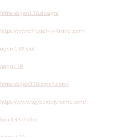
https://agen138.design/
https://www.frugal-rv-travel.com/
agen 138 slot
naga138
https://agen338login4.com/
https://www.toyboxtinyhome.com/
koin138 daftar