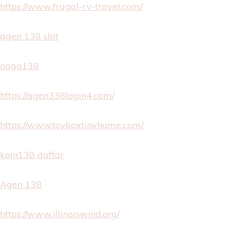
https://www.frugal-rv-travel.com/
agen 138 slot
naga138
https://agen338login4.com/
https://www.toyboxtinyhome.com/
koin138 daftar
Agen 138
https://www.illinoiswind.org/