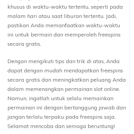
khusus di waktu-waktu tertentu, seperti pada
malam hari atau saat liburan tertentu. Jadi,
pastikan Anda memanfaatkan waktu-waktu
ini untuk bermain dan memperoleh freespins
secara gratis.
Dengan mengikuti tips dan trik di atas, Anda
dapat dengan mudah mendapatkan freespins
secara gratis dan meningkatkan peluang Anda
dalam memenangkan permainan slot online.
Namun, ingatlah untuk selalu memainkan
permainan ini dengan bertanggung jawab dan
jangan terlalu terpaku pada freespins saja.
Selamat mencoba dan semoga beruntung!