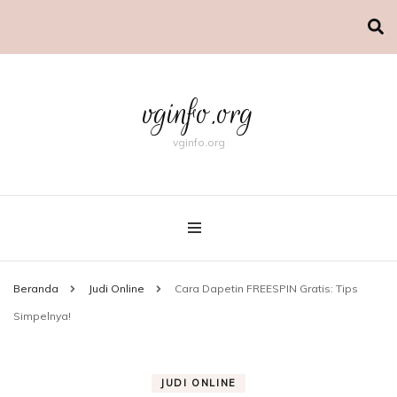
vginfo.org
vginfo.org
Beranda
Judi Online
Cara Dapetin FREESPIN Gratis: Tips
Simpelnya!
JUDI ONLINE