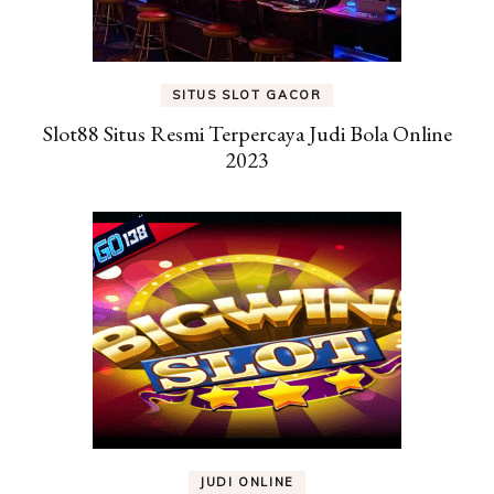
SITUS SLOT GACOR
Slot88 Situs Resmi Terpercaya Judi Bola Online
2023
JUDI ONLINE