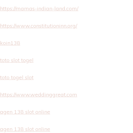
https://mamas-indian-land.com/
https://www.constitutioninn.org/
koin138
toto slot togel
toto togel slot
https://www.weddinggreat.com
agen 138 slot online
agen 138 slot online