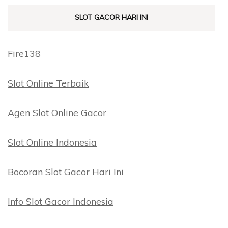
SLOT GACOR HARI INI
Fire138
Slot Online Terbaik
Agen Slot Online Gacor
Slot Online Indonesia
Bocoran Slot Gacor Hari Ini
Info Slot Gacor Indonesia