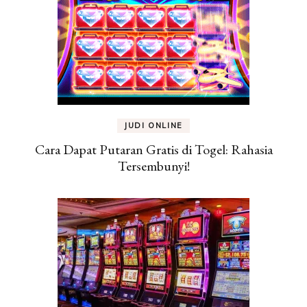
JUDI ONLINE
Cara Dapat Putaran Gratis di Togel: Rahasia
Tersembunyi!