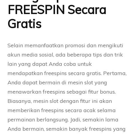
FREESPIN Secara
Gratis
Selain memanfaatkan promosi dan mengikuti
akun media sosial, ada beberapa tips dan trik
lain yang dapat Anda coba untuk
mendapatkan freespins secara gratis. Pertama,
Anda dapat bermain di mesin slot yang
menawarkan freespins sebagai fitur bonus.
Biasanya, mesin slot dengan fitur ini akan
memberikan freespins secara acak selama
permainan berlangsung. Jadi, semakin lama
Anda bermain, semakin banyak freespins yang