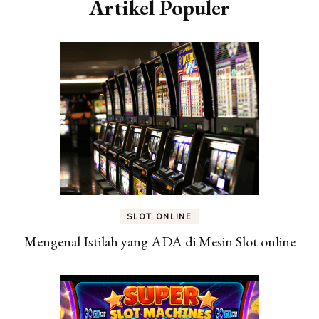
Artikel Populer
SLOT ONLINE
Mengenal Istilah yang ADA di Mesin Slot online