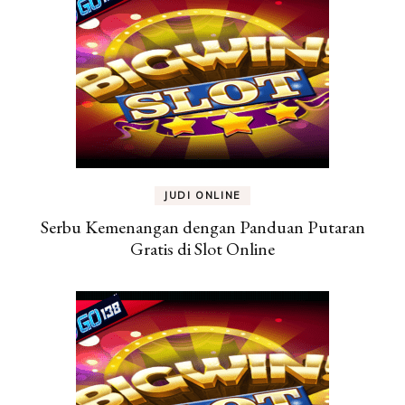
JUDI ONLINE
Serbu Kemenangan dengan Panduan Putaran
Gratis di Slot Online