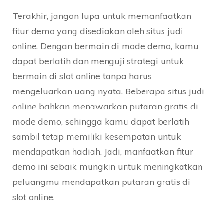
Terakhir, jangan lupa untuk memanfaatkan
fitur demo yang disediakan oleh situs judi
online. Dengan bermain di mode demo, kamu
dapat berlatih dan menguji strategi untuk
bermain di slot online tanpa harus
mengeluarkan uang nyata. Beberapa situs judi
online bahkan menawarkan putaran gratis di
mode demo, sehingga kamu dapat berlatih
sambil tetap memiliki kesempatan untuk
mendapatkan hadiah. Jadi, manfaatkan fitur
demo ini sebaik mungkin untuk meningkatkan
peluangmu mendapatkan putaran gratis di
slot online.