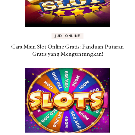
JUDI ONLINE
Cara Main Slot Online Gratis: Panduan Putaran
Gratis yang Menguntungkan!