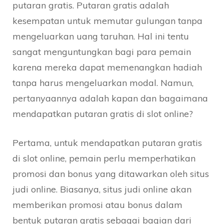
putaran gratis. Putaran gratis adalah
kesempatan untuk memutar gulungan tanpa
mengeluarkan uang taruhan. Hal ini tentu
sangat menguntungkan bagi para pemain
karena mereka dapat memenangkan hadiah
tanpa harus mengeluarkan modal. Namun,
pertanyaannya adalah kapan dan bagaimana
mendapatkan putaran gratis di slot online?
Pertama, untuk mendapatkan putaran gratis
di slot online, pemain perlu memperhatikan
promosi dan bonus yang ditawarkan oleh situs
judi online. Biasanya, situs judi online akan
memberikan promosi atau bonus dalam
bentuk putaran gratis sebagai bagian dari