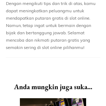
Dengan mengikuti tips dan trik di atas, kamu
dapat meningkatkan peluangmu untuk
mendapatkan putaran gratis di slot online.
Namun, tetap ingat untuk bermain dengan
bijak dan bertanggung jawab. Selamat
mencoba dan nikmati putaran gratis yang
semakin sering di slot online pilihanmu!
Navigasi
Artikel
Anda mungkin juga suka...