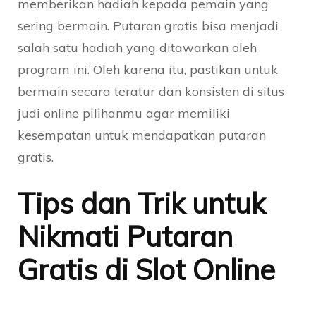
memberikan hadiah kepada pemain yang
sering bermain. Putaran gratis bisa menjadi
salah satu hadiah yang ditawarkan oleh
program ini. Oleh karena itu, pastikan untuk
bermain secara teratur dan konsisten di situs
judi online pilihanmu agar memiliki
kesempatan untuk mendapatkan putaran
gratis.
Tips dan Trik untuk
Nikmati Putaran
Gratis di Slot Online