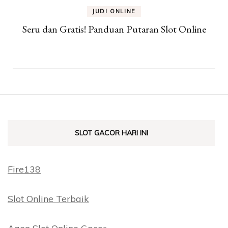
JUDI ONLINE
Seru dan Gratis! Panduan Putaran Slot Online
SLOT GACOR HARI INI
Fire138
Slot Online Terbaik