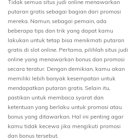
Tidak semua situs judi online menawarkan
putaran gratis sebagai bagian dari promosi
mereka. Namun, sebagai pemain, ada
beberapa tips dan trik yang dapat kamu
lakukan untuk tetap bisa menikmati putaran
gratis di slot online. Pertama, pilihlah situs judi
online yang menawarkan bonus dan promosi
secara teratur. Dengan demikian, kamu akan
memiliki lebih banyak kesempatan untuk
mendapatkan putaran gratis. Selain itu,
pastikan untuk membaca syarat dan
ketentuan yang berlaku untuk promosi atau
bonus yang ditawarkan. Hal ini penting agar
kamu tidak kecewa jika mengikuti promosi
dan bonus tersebut.