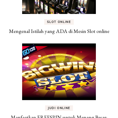
SLOT ONLINE
Mengenal Istilah yang ADA di Mesin Slot online
JUDI ONLINE
Manfaatkan FREESPIN untuk Menang Besar: