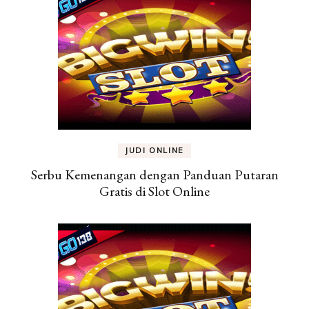
JUDI ONLINE
Serbu Kemenangan dengan Panduan Putaran
Gratis di Slot Online