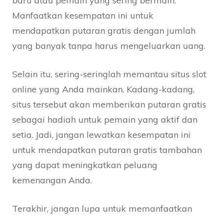
baru atau pemain yang sering bermain.
Manfaatkan kesempatan ini untuk
mendapatkan putaran gratis dengan jumlah
yang banyak tanpa harus mengeluarkan uang.
Selain itu, sering-seringlah memantau situs slot
online yang Anda mainkan. Kadang-kadang,
situs tersebut akan memberikan putaran gratis
sebagai hadiah untuk pemain yang aktif dan
setia. Jadi, jangan lewatkan kesempatan ini
untuk mendapatkan putaran gratis tambahan
yang dapat meningkatkan peluang
kemenangan Anda.
Terakhir, jangan lupa untuk memanfaatkan