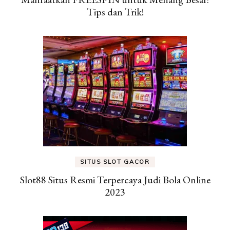
Tips dan Trik!
SITUS SLOT GACOR
Slot88 Situs Resmi Terpercaya Judi Bola Online
2023