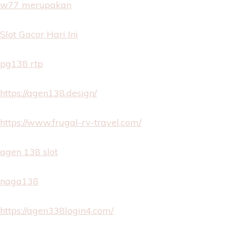
w77 merupakan
Slot Gacor Hari Ini
pg138 rtp
https://agen138.design/
https://www.frugal-rv-travel.com/
agen 138 slot
naga138
https://agen338login4.com/