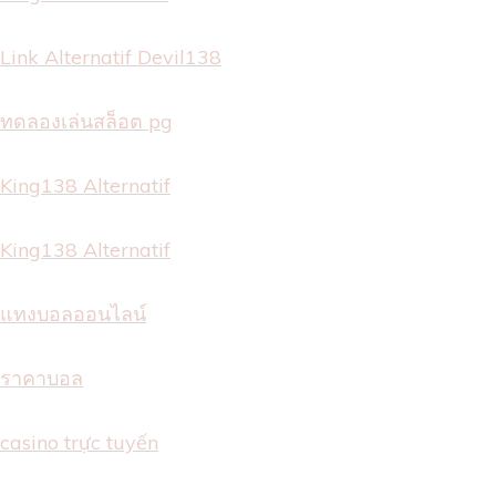
Link Alternatif Devil138
ทดลองเล่นสล็อต pg
King138 Alternatif
King138 Alternatif
แทงบอลออนไลน์
ราคาบอล
casino trực tuyến