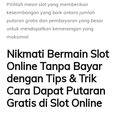
Pilihlah mesin slot yang memberikan
keseimbangan yang baik antara jumlah
putaran gratis dan pembayaran yang besar
untuk mendapatkan kemenangan yang
maksimal.
Nikmati Bermain Slot
Online Tanpa Bayar
dengan Tips & Trik
Cara Dapat Putaran
Gratis di Slot Online