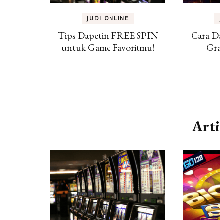
JUDI ONLINE
Tips Dapetin FREE SPIN
Cara D
untuk Game Favoritmu!
Gra
Arti