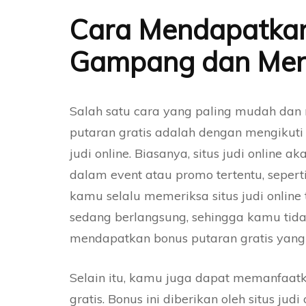
Cara Mendapatkan
Gampang dan Men
Salah satu cara yang paling mudah da
putaran gratis adalah dengan mengikuti
judi online. Biasanya, situs judi online
dalam event atau promo tertentu, seperti
kamu selalu memeriksa situs judi onlin
sedang berlangsung, sehingga kamu tid
mendapatkan bonus putaran gratis yan
Selain itu, kamu juga dapat memanfaat
gratis. Bonus ini diberikan oleh situs j