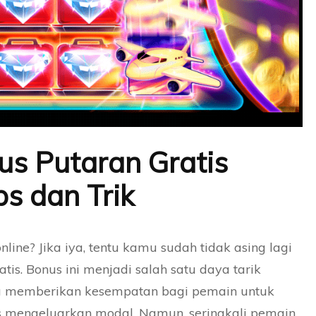
s Putaran Gratis
s dan Trik
ne? Jika iya, tentu kamu sudah tidak asing lagi
s. Bonus ini menjadi salah satu daya tarik
ena memberikan kesempatan bagi pemain untuk
 mengeluarkan modal. Namun, seringkali pemain