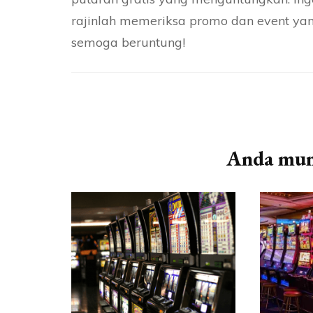
rajinlah memeriksa promo dan event ya
semoga beruntung!
Navigasi
Artikel
Anda mung