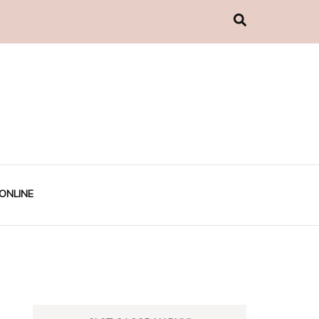
 ONLINE