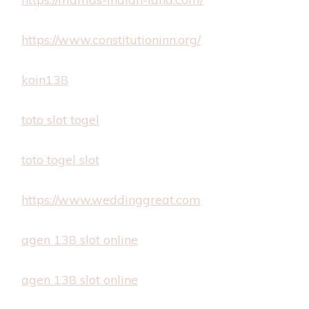
https://www.constitutioninn.org/
koin138
toto slot togel
toto togel slot
https://www.weddinggreat.com
agen 138 slot online
agen 138 slot online