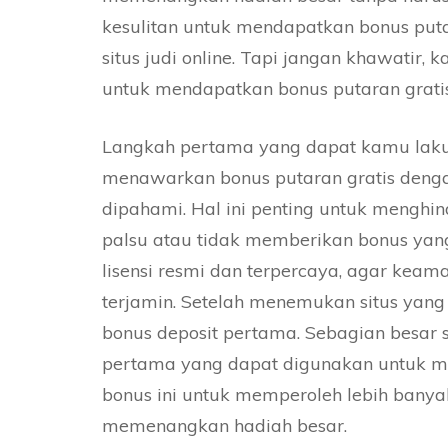
kesulitan untuk mendapatkan bonus puta
situs judi online. Tapi jangan khawatir
untuk mendapatkan bonus putaran grat
Langkah pertama yang dapat kamu lakuka
menawarkan bonus putaran gratis denga
dipahami. Hal ini penting untuk menghi
palsu atau tidak memberikan bonus yang d
lisensi resmi dan terpercaya, agar k
terjamin. Setelah menemukan situs yang
bonus deposit pertama. Sebagian besar s
pertama yang dapat digunakan untuk m
bonus ini untuk memperoleh lebih banya
memenangkan hadiah besar.