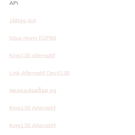
APi
168gg slot
Situs resmi EGP88
King138 alternatif
Link Alternatif Devil138
ทดลองเล่นสล็อต pg
King138 Alternatif
King138 Alternatif