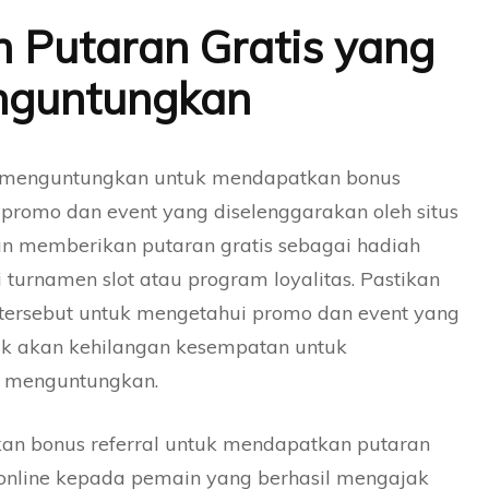
 Putaran Gratis yang
guntungkan
n menguntungkan untuk mendapatkan bonus
 promo dan event yang diselenggarakan oleh situs
 akan memberikan putaran gratis sebagai hadiah
 turnamen slot atau program loyalitas. Pastikan
e tersebut untuk mengetahui promo dan event yang
ak akan kehilangan kesempatan untuk
g menguntungkan.
kan bonus referral untuk mendapatkan putaran
udi online kepada pemain yang berhasil mengajak