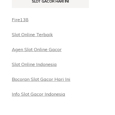
SLOT GACOR HARI INI
Fire138
Slot Online Terbaik
Agen Slot Online Gacor
Slot Online Indonesia
Bocoran Slot Gacor Hari Ini
Info Slot Gacor Indonesia