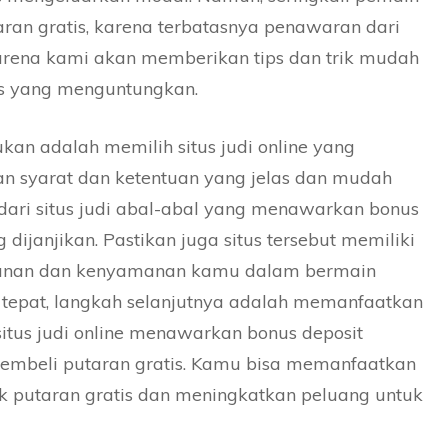
ran gratis, karena terbatasnya penawaran dari
, karena kami akan memberikan tips dan trik mudah
is yang menguntungkan.
n adalah memilih situs judi online yang
n syarat dan ketentuan yang jelas dan mudah
ndari situs judi abal-abal yang menawarkan bonus
ijanjikan. Pastikan juga situs tersebut memiliki
eamanan dan kenyamanan kamu dalam bermain
 tepat, langkah selanjutnya adalah memanfaatkan
itus judi online menawarkan bonus deposit
embeli putaran gratis. Kamu bisa memanfaatkan
k putaran gratis dan meningkatkan peluang untuk