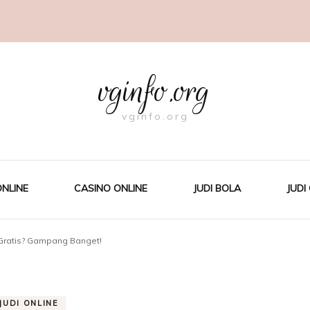
vginfo.org
vginfo.org
ONLINE
CASINO ONLINE
JUDI BOLA
JUDI
Gratis? Gampang Banget!
JUDI ONLINE