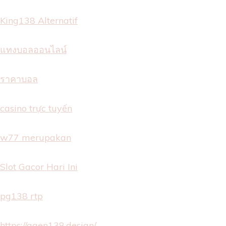
King138 Alternatif
แทงบอลออนไลน์
ราคาบอล
casino trực tuyến
w77 merupakan
Slot Gacor Hari Ini
pg138 rtp
https://agen138.design/