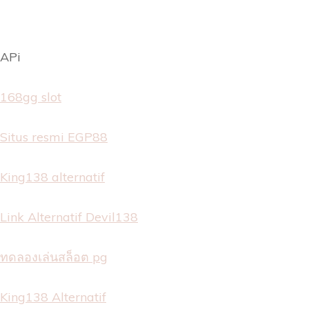
APi
168gg slot
Situs resmi EGP88
King138 alternatif
Link Alternatif Devil138
ทดลองเล่นสล็อต pg
King138 Alternatif