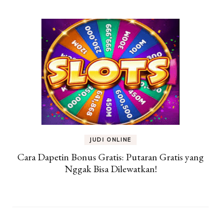
JUDI ONLINE
Cara Dapetin Bonus Gratis: Putaran Gratis yang
Nggak Bisa Dilewatkan!