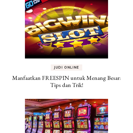
JUDI ONLINE
Manfaatkan FREESPIN untuk Menang Besar:
Tips dan Trik!