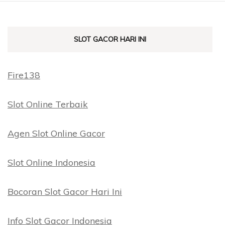
SLOT GACOR HARI INI
Fire138
Slot Online Terbaik
Agen Slot Online Gacor
Slot Online Indonesia
Bocoran Slot Gacor Hari Ini
Info Slot Gacor Indonesia