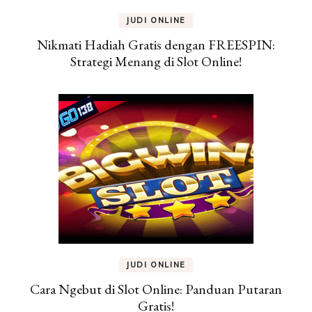
JUDI ONLINE
Nikmati Hadiah Gratis dengan FREESPIN:
Strategi Menang di Slot Online!
JUDI ONLINE
Cara Ngebut di Slot Online: Panduan Putaran
Gratis!