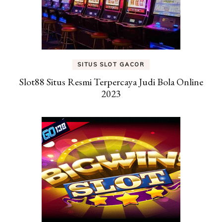
SITUS SLOT GACOR
Slot88 Situs Resmi Terpercaya Judi Bola Online
2023