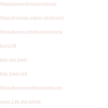
https://www.illinoiswind.org/
https://mamas-indian-land.com/
https://www.constitutioninn.org/
koin138
toto slot togel
toto togel slot
https://www.weddinggreat.com
agen 138 slot online