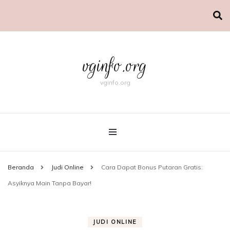
vginfo.org
vginfo.org
Beranda
Judi Online
Cara Dapat Bonus Putaran Gratis:
Asyiknya Main Tanpa Bayar!
JUDI ONLINE