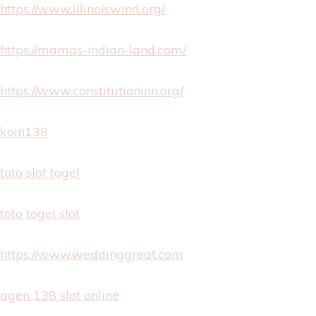
https://www.illinoiswind.org/
https://mamas-indian-land.com/
https://www.constitutioninn.org/
koin138
toto slot togel
toto togel slot
https://www.weddinggreat.com
agen 138 slot online