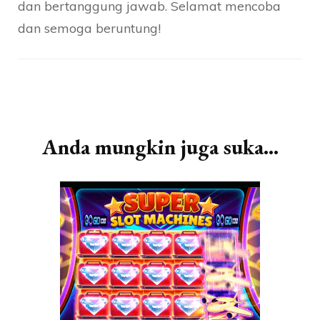
dan bertanggung jawab. Selamat mencoba
dan semoga beruntung!
Navigasi
Artikel
Anda mungkin juga suka...