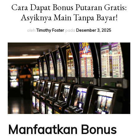
Cara Dapat Bonus Putaran Gratis:
Asyiknya Main Tanpa Bayar!
oleh
Timothy Foster
pada
Desember 3, 2025
Manfaatkan Bonus