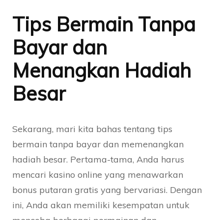
Tips Bermain Tanpa
Bayar dan
Menangkan Hadiah
Besar
Sekarang, mari kita bahas tentang tips
bermain tanpa bayar dan memenangkan
hadiah besar. Pertama-tama, Anda harus
mencari kasino online yang menawarkan
bonus putaran gratis yang bervariasi. Dengan
ini, Anda akan memiliki kesempatan untuk