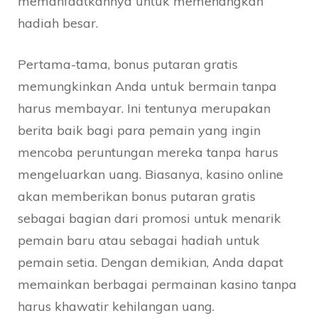
memanfaatkannya untuk memenangkan
hadiah besar.
Pertama-tama, bonus putaran gratis
memungkinkan Anda untuk bermain tanpa
harus membayar. Ini tentunya merupakan
berita baik bagi para pemain yang ingin
mencoba peruntungan mereka tanpa harus
mengeluarkan uang. Biasanya, kasino online
akan memberikan bonus putaran gratis
sebagai bagian dari promosi untuk menarik
pemain baru atau sebagai hadiah untuk
pemain setia. Dengan demikian, Anda dapat
memainkan berbagai permainan kasino tanpa
harus khawatir kehilangan uang.