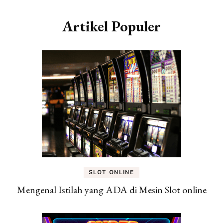
Artikel Populer
SLOT ONLINE
Mengenal Istilah yang ADA di Mesin Slot online