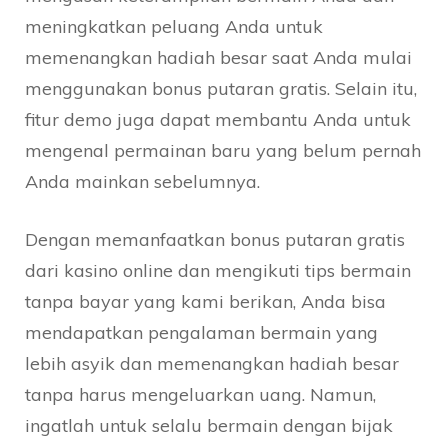
meningkatkan peluang Anda untuk
memenangkan hadiah besar saat Anda mulai
menggunakan bonus putaran gratis. Selain itu,
fitur demo juga dapat membantu Anda untuk
mengenal permainan baru yang belum pernah
Anda mainkan sebelumnya.
Dengan memanfaatkan bonus putaran gratis
dari kasino online dan mengikuti tips bermain
tanpa bayar yang kami berikan, Anda bisa
mendapatkan pengalaman bermain yang
lebih asyik dan memenangkan hadiah besar
tanpa harus mengeluarkan uang. Namun,
ingatlah untuk selalu bermain dengan bijak