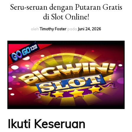
Seru-seruan dengan Putaran Gratis
di Slot Online!
oleh
Timothy Foster
pada
Juni 24, 2026
Ikuti Keseruan