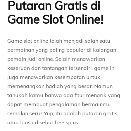
Putaran Gratis di
Game Slot Online!
Game slot online telah menjadi salah satu
permainan yang paling populer di kalangan
pemain judi online. Selain menawarkan
keseruan dan tantangan tersendiri, game ini
juga menawarkan kesempatan untuk
memenangkan hadiah yang besar. Namun,
tahukah kamu bahwa ada fitur menarik yang
dapat membuat pengalaman bermainmu
semakin seru? Yup, itu adalah putaran gratis
atau biasa disebut free spins.