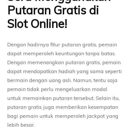
Putaran Gratis di
Slot Online!
Dengan hadirnya fitur putaran gratis, pemain
dapat memperoleh keuntungan tanpa batas.
Dengan memenangkan putaran gratis, pemain
dapat mendapatkan hadiah yang sama seperti
bermain dengan uang asli. Namun, tentu saja
pemain tidak perlu mengeluarkan modal
untuk memainkan putaran tersebut. Selain itu,
putaran gratis juga memberikan kesempatan
bagi pemain untuk memperoleh jackpot yang
lebih besar.