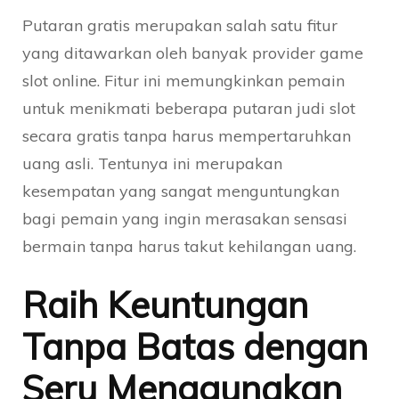
Putaran gratis merupakan salah satu fitur
yang ditawarkan oleh banyak provider game
slot online. Fitur ini memungkinkan pemain
untuk menikmati beberapa putaran judi slot
secara gratis tanpa harus mempertaruhkan
uang asli. Tentunya ini merupakan
kesempatan yang sangat menguntungkan
bagi pemain yang ingin merasakan sensasi
bermain tanpa harus takut kehilangan uang.
Raih Keuntungan
Tanpa Batas dengan
Seru Menggunakan