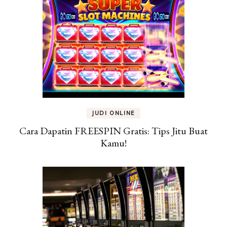
JUDI ONLINE
Cara Dapatin FREESPIN Gratis: Tips Jitu Buat
Kamu!