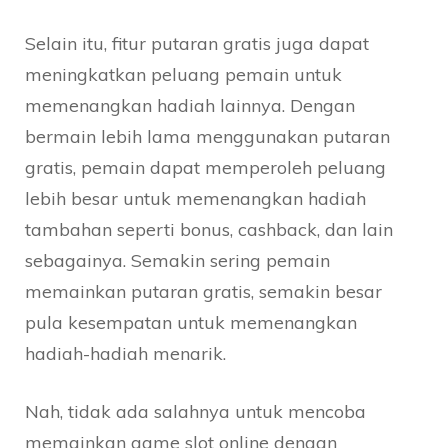
Selain itu, fitur putaran gratis juga dapat
meningkatkan peluang pemain untuk
memenangkan hadiah lainnya. Dengan
bermain lebih lama menggunakan putaran
gratis, pemain dapat memperoleh peluang
lebih besar untuk memenangkan hadiah
tambahan seperti bonus, cashback, dan lain
sebagainya. Semakin sering pemain
memainkan putaran gratis, semakin besar
pula kesempatan untuk memenangkan
hadiah-hadiah menarik.
Nah, tidak ada salahnya untuk mencoba
memainkan game slot online dengan