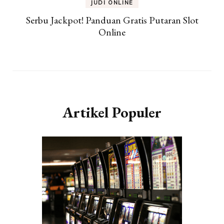
JUDI ONLINE
Serbu Jackpot! Panduan Gratis Putaran Slot
Online
Artikel Populer