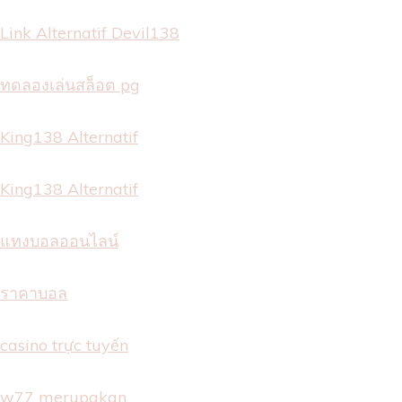
Link Alternatif Devil138
ทดลองเล่นสล็อต pg
King138 Alternatif
King138 Alternatif
แทงบอลออนไลน์
ราคาบอล
casino trực tuyến
w77 merupakan