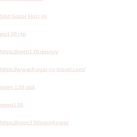
Slot Gacor Hari Ini
pg138 rtp
https://agen138.design/
https://www.frugal-rv-travel.com/
agen 138 slot
naga138
https://agen338login4.com/