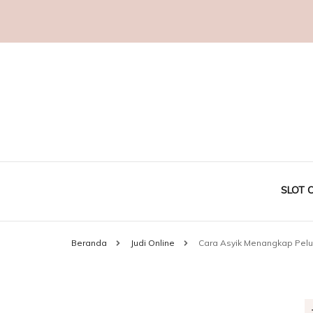
SLOT 
Beranda
Judi Online
Cara Asyik Menangkap Pel