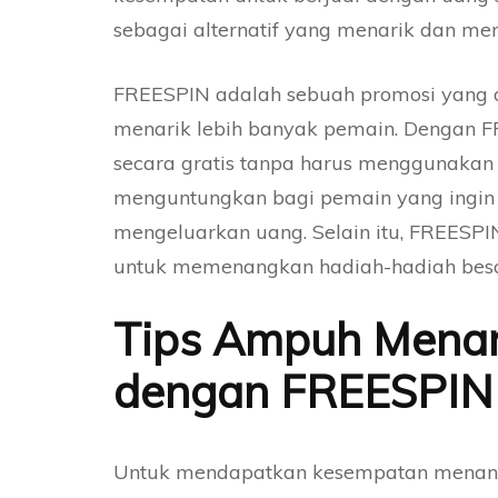
sebagai alternatif yang menarik dan me
FREESPIN adalah sebuah promosi yang di
menarik lebih banyak pemain. Dengan F
secara gratis tanpa harus menggunakan 
menguntungkan bagi pemain yang ingin
mengeluarkan uang. Selain itu, FREES
untuk memenangkan hadiah-hadiah besar 
Tips Ampuh Menan
dengan FREESPIN
Untuk mendapatkan kesempatan menan