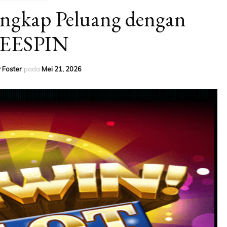
ngkap Peluang dengan
EESPIN
 Foster
pada
Mei 21, 2026