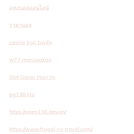
แทงบอลออนไลน์
ราคาบอล
casino trực tuyến
w77 merupakan
Slot Gacor Hari Ini
pg138 rtp
https://agen138.design/
https://www.frugal-rv-travel.com/