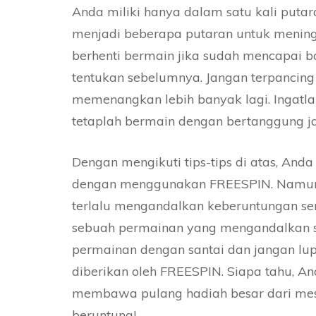
Anda miliki hanya dalam satu kali put
menjadi beberapa putaran untuk mening
berhenti bermain jika sudah mencapai 
tentukan sebelumnya. Jangan terpancing
memenangkan lebih banyak lagi. Ingatl
tetaplah bermain dengan bertanggung j
Dengan mengikuti tips-tips di atas, An
dengan menggunakan FREESPIN. Namun, 
terlalu mengandalkan keberuntungan se
sebuah permainan yang mengandalkan str
permainan dengan santai dan jangan l
diberikan oleh FREESPIN. Siapa tahu, A
membawa pulang hadiah besar dari mesi
beruntung!