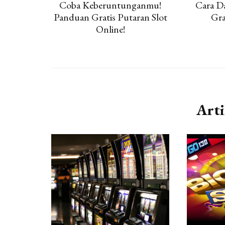
Coba Keberuntunganmu!
Cara D
Panduan Gratis Putaran Slot
Gra
Online!
Arti