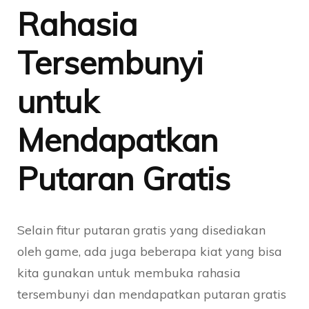
Rahasia
Tersembunyi
untuk
Mendapatkan
Putaran Gratis
Selain fitur putaran gratis yang disediakan
oleh game, ada juga beberapa kiat yang bisa
kita gunakan untuk membuka rahasia
tersembunyi dan mendapatkan putaran gratis