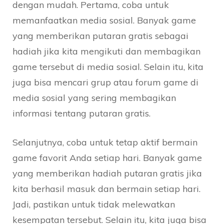
dengan mudah. Pertama, coba untuk
memanfaatkan media sosial. Banyak game
yang memberikan putaran gratis sebagai
hadiah jika kita mengikuti dan membagikan
game tersebut di media sosial. Selain itu, kita
juga bisa mencari grup atau forum game di
media sosial yang sering membagikan
informasi tentang putaran gratis.
Selanjutnya, coba untuk tetap aktif bermain
game favorit Anda setiap hari. Banyak game
yang memberikan hadiah putaran gratis jika
kita berhasil masuk dan bermain setiap hari.
Jadi, pastikan untuk tidak melewatkan
kesempatan tersebut. Selain itu, kita juga bisa