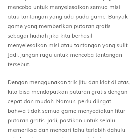
mencoba untuk menyelesaikan semua misi
atau tantangan yang ada pada game. Banyak
game yang memberikan putaran gratis
sebagai hadiah jika kita berhasil
menyelesaikan misi atau tantangan yang sulit.
Jadi, jangan ragu untuk mencoba tantangan
tersebut.
Dengan menggunakan trik jitu dan kiat di atas,
kita bisa mendapatkan putaran gratis dengan
cepat dan mudah. Namun, perlu diingat
bahwa tidak semua game menyediakan fitur
putaran gratis. Jadi, pastikan untuk selalu
memeriksa dan mencari tahu terlebih dahulu