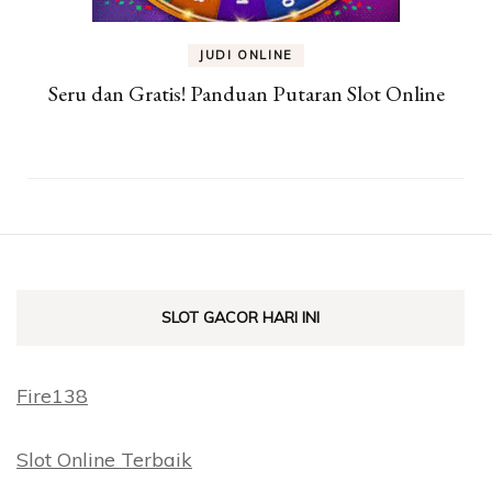
JUDI ONLINE
Seru dan Gratis! Panduan Putaran Slot Online
SLOT GACOR HARI INI
Fire138
Slot Online Terbaik