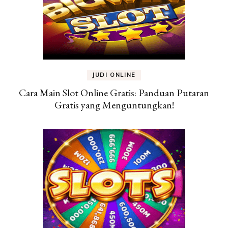
JUDI ONLINE
Cara Main Slot Online Gratis: Panduan Putaran
Gratis yang Menguntungkan!