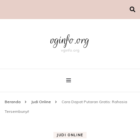
vginfo.org
vginfo.org
Beranda
Judi Online
Cara Dapat Putaran Gratis: Rahasia
Tersembunyi!
JUDI ONLINE