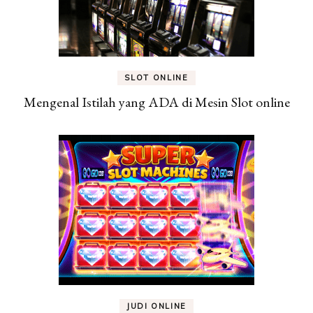
SLOT ONLINE
Mengenal Istilah yang ADA di Mesin Slot online
JUDI ONLINE