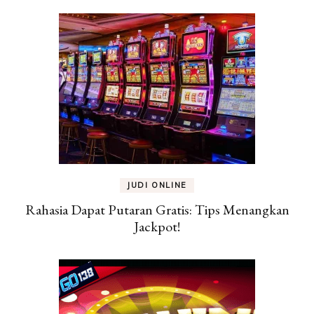
JUDI ONLINE
Rahasia Dapat Putaran Gratis: Tips Menangkan
Jackpot!