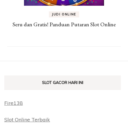
JUDI ONLINE
Seru dan Gratis! Panduan Putaran Slot Online
SLOT GACOR HARI INI
Fire138
Slot Online Terbaik