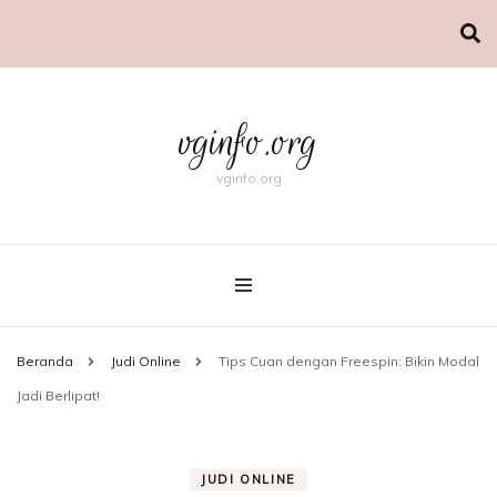
vginfo.org
vginfo.org
Beranda
Judi Online
Tips Cuan dengan Freespin: Bikin Modal
Jadi Berlipat!
JUDI ONLINE