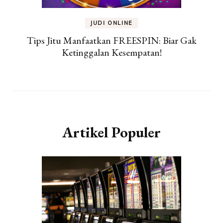
JUDI ONLINE
Tips Jitu Manfaatkan FREESPIN: Biar Gak
Ketinggalan Kesempatan!
Artikel Populer