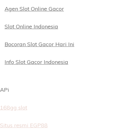
Agen Slot Online Gacor
Slot Online Indonesia
Bocoran Slot Gacor Hari Ini
Info Slot Gacor Indonesia
APi
168gg slot
Situs resmi EGP88