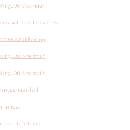
King138 alternatif
Link Alternatif Devil138
ทดลองเล่นสล็อต pg
King138 Alternatif
King138 Alternatif
แทงบอลออนไลน์
ราคาบอล
casino trực tuyến