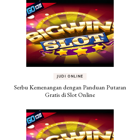
JUDI ONLINE
Serbu Kemenangan dengan Panduan Putaran
Gratis di Slot Online