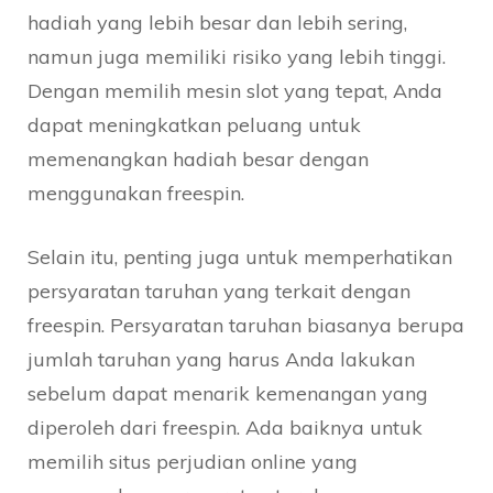
hadiah yang lebih besar dan lebih sering,
namun juga memiliki risiko yang lebih tinggi.
Dengan memilih mesin slot yang tepat, Anda
dapat meningkatkan peluang untuk
memenangkan hadiah besar dengan
menggunakan freespin.
Selain itu, penting juga untuk memperhatikan
persyaratan taruhan yang terkait dengan
freespin. Persyaratan taruhan biasanya berupa
jumlah taruhan yang harus Anda lakukan
sebelum dapat menarik kemenangan yang
diperoleh dari freespin. Ada baiknya untuk
memilih situs perjudian online yang