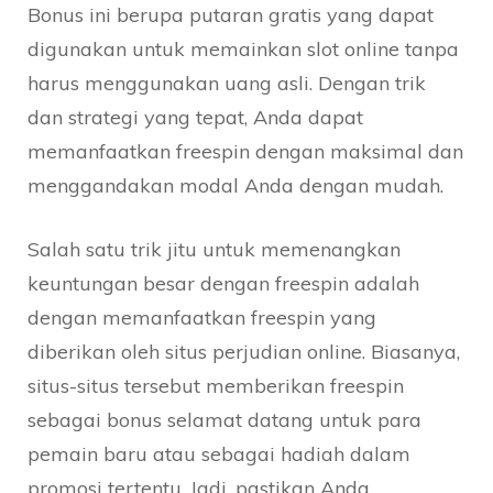
Bonus ini berupa putaran gratis yang dapat
digunakan untuk memainkan slot online tanpa
harus menggunakan uang asli. Dengan trik
dan strategi yang tepat, Anda dapat
memanfaatkan freespin dengan maksimal dan
menggandakan modal Anda dengan mudah.
Salah satu trik jitu untuk memenangkan
keuntungan besar dengan freespin adalah
dengan memanfaatkan freespin yang
diberikan oleh situs perjudian online. Biasanya,
situs-situs tersebut memberikan freespin
sebagai bonus selamat datang untuk para
pemain baru atau sebagai hadiah dalam
promosi tertentu. Jadi, pastikan Anda