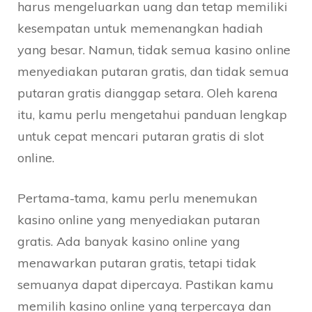
harus mengeluarkan uang dan tetap memiliki
kesempatan untuk memenangkan hadiah
yang besar. Namun, tidak semua kasino online
menyediakan putaran gratis, dan tidak semua
putaran gratis dianggap setara. Oleh karena
itu, kamu perlu mengetahui panduan lengkap
untuk cepat mencari putaran gratis di slot
online.
Pertama-tama, kamu perlu menemukan
kasino online yang menyediakan putaran
gratis. Ada banyak kasino online yang
menawarkan putaran gratis, tetapi tidak
semuanya dapat dipercaya. Pastikan kamu
memilih kasino online yang terpercaya dan