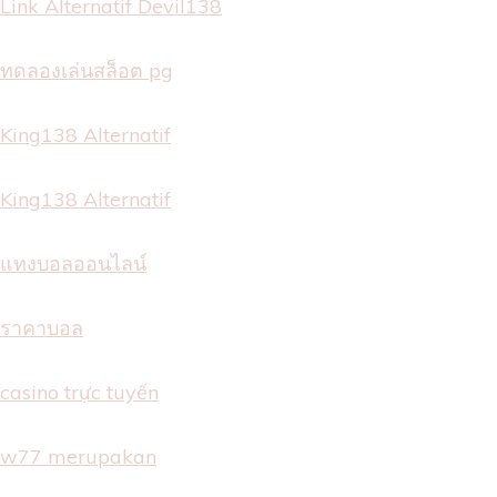
Link Alternatif Devil138
ทดลองเล่นสล็อต pg
King138 Alternatif
King138 Alternatif
แทงบอลออนไลน์
ราคาบอล
casino trực tuyến
w77 merupakan