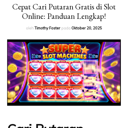
Cepat Cari Putaran Gratis di Slot
Online: Panduan Lengkap!
oleh
Timothy Foster
pada
Oktober 20, 2025