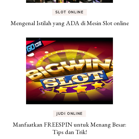
SLOT ONLINE
Mengenal Istilah yang ADA di Mesin Slot online
JUDI ONLINE
Manfaatkan FREESPIN untuk Menang Besar:
Tips dan Trik!