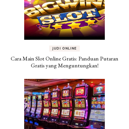
JUDI ONLINE
Cara Main Slot Online Gratis: Panduan Putaran
Gratis yang Menguntungkan!