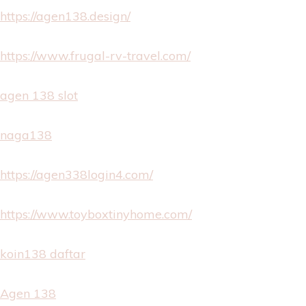
https://agen138.design/
https://www.frugal-rv-travel.com/
agen 138 slot
naga138
https://agen338login4.com/
https://www.toyboxtinyhome.com/
koin138 daftar
Agen 138