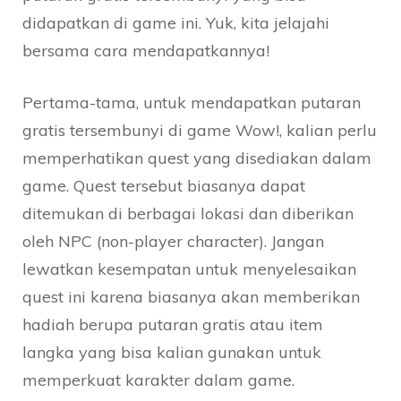
didapatkan di game ini. Yuk, kita jelajahi
bersama cara mendapatkannya!
Pertama-tama, untuk mendapatkan putaran
gratis tersembunyi di game Wow!, kalian perlu
memperhatikan quest yang disediakan dalam
game. Quest tersebut biasanya dapat
ditemukan di berbagai lokasi dan diberikan
oleh NPC (non-player character). Jangan
lewatkan kesempatan untuk menyelesaikan
quest ini karena biasanya akan memberikan
hadiah berupa putaran gratis atau item
langka yang bisa kalian gunakan untuk
memperkuat karakter dalam game.