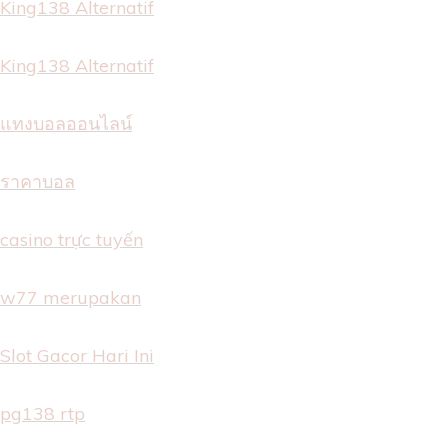
King138 Alternatif
King138 Alternatif
แทงบอลออนไลน์
ราคาบอล
casino trực tuyến
w77 merupakan
Slot Gacor Hari Ini
pg138 rtp