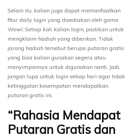
Selain itu, kalian juga dapat memanfaatkan
fitur daily login yang disediakan oleh game
Wow!. Setiap kali kalian login, pastikan untuk
mengklaim hadiah yang diberikan. Tidak
jarang hadiah tersebut berupa putaran gratis
yang bisa kalian gunakan segera atau
menyimpannya untuk digunakan nanti. Jadi,
jangan lupa untuk login setiap hari agar tidak
ketinggalan kesempatan mendapatkan
putaran gratis ini.
“Rahasia Mendapat
Putaran Gratis dan