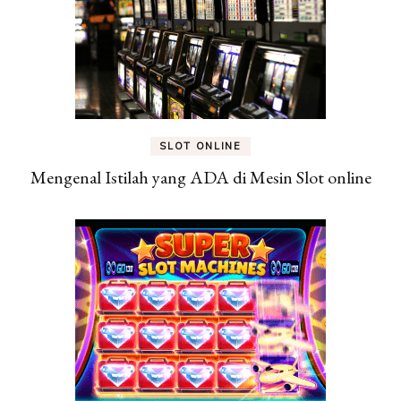
SLOT ONLINE
Mengenal Istilah yang ADA di Mesin Slot online