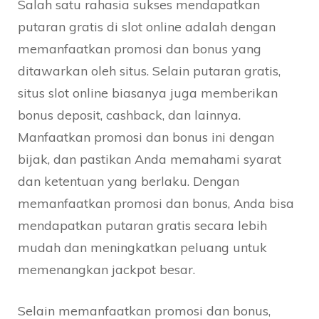
Salah satu rahasia sukses mendapatkan
putaran gratis di slot online adalah dengan
memanfaatkan promosi dan bonus yang
ditawarkan oleh situs. Selain putaran gratis,
situs slot online biasanya juga memberikan
bonus deposit, cashback, dan lainnya.
Manfaatkan promosi dan bonus ini dengan
bijak, dan pastikan Anda memahami syarat
dan ketentuan yang berlaku. Dengan
memanfaatkan promosi dan bonus, Anda bisa
mendapatkan putaran gratis secara lebih
mudah dan meningkatkan peluang untuk
memenangkan jackpot besar.
Selain memanfaatkan promosi dan bonus,