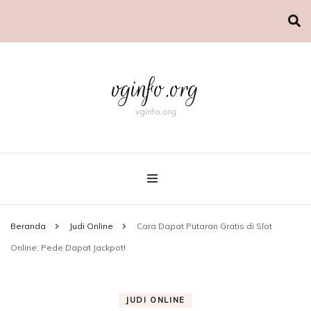
vginfo.org
vginfo.org
Beranda
Judi Online
Cara Dapat Putaran Gratis di Slot
Online: Pede Dapat Jackpot!
JUDI ONLINE