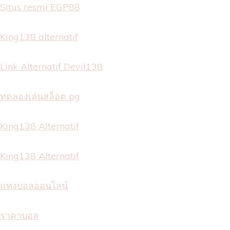
Situs resmi EGP88
King138 alternatif
Link Alternatif Devil138
ทดลองเล่นสล็อต pg
King138 Alternatif
King138 Alternatif
แทงบอลออนไลน์
ราคาบอล