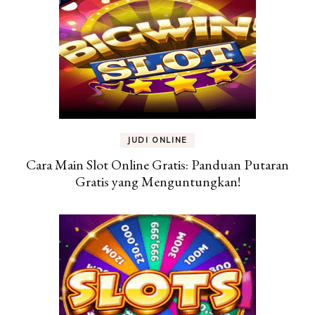
JUDI ONLINE
Cara Main Slot Online Gratis: Panduan Putaran
Gratis yang Menguntungkan!