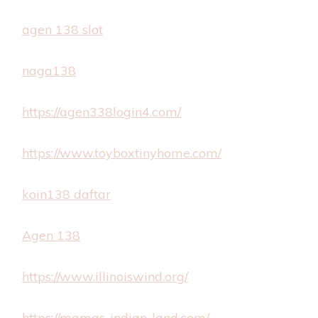
agen 138 slot
naga138
https://agen338login4.com/
https://www.toyboxtinyhome.com/
koin138 daftar
Agen 138
https://www.illinoiswind.org/
https://mamas-indian-land.com/