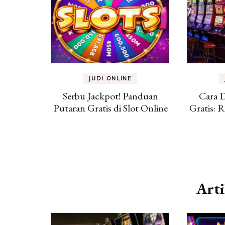
JUDI ONLINE
Serbu Jackpot! Panduan
Cara 
Putaran Gratis di Slot Online
Gratis: 
Arti