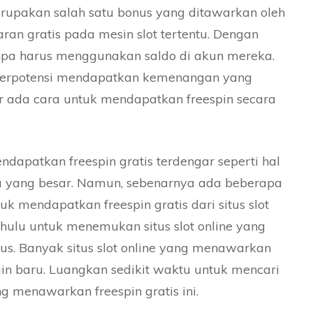
merupakan salah satu bonus yang ditawarkan oleh
ran gratis pada mesin slot tertentu. Dengan
anpa harus menggunakan saldo di akun mereka.
berpotensi mendapatkan kemenangan yang
 ada cara untuk mendapatkan freespin secara
apatkan freespin gratis terdengar seperti hal
 yang besar. Namun, sebenarnya ada beberapa
k mendapatkan freespin gratis dari situs slot
dahulu untuk menemukan situs slot online yang
us. Banyak situs slot online yang menawarkan
in baru. Luangkan sedikit waktu untuk mencari
g menawarkan freespin gratis ini.