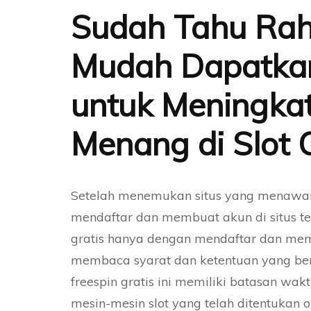
Sudah Tahu Rah
Mudah Dapatkan
untuk Meningka
Menang di Slot 
Setelah menemukan situs yang menawarka
mendaftar dan membuat akun di situs te
gratis hanya dengan mendaftar dan mem
membaca syarat dan ketentuan yang ber
freespin gratis ini memiliki batasan wa
mesin-mesin slot yang telah ditentukan ol