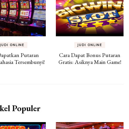
JUDI ONLINE
JUDI ONLINE
Dapatkan Putaran
Cara Dapat Bonus Putaran
Rahasia Tersembunyi!
Gratis: Asiknya Main Game!
kel Populer