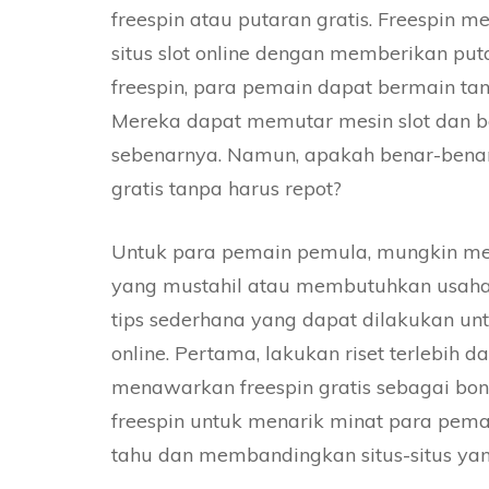
freespin atau putaran gratis. Freespin 
situs slot online dengan memberikan puta
freespin, para pemain dapat bermain t
Mereka dapat memutar mesin slot dan 
sebenarnya. Namun, apakah benar-benar
gratis tanpa harus repot?
Untuk para pemain pemula, mungkin mend
yang mustahil atau membutuhkan usaha
tips sederhana yang dapat dilakukan untu
online. Pertama, lakukan riset terlebih 
menawarkan freespin gratis sebagai bon
freespin untuk menarik minat para pema
tahu dan membandingkan situs-situs yan