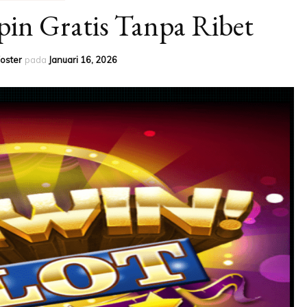
pin Gratis Tanpa Ribet
oster
pada
Januari 16, 2026