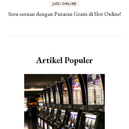
JUDI ONLINE
Seru-seruan dengan Putaran Gratis di Slot Online!
Artikel Populer