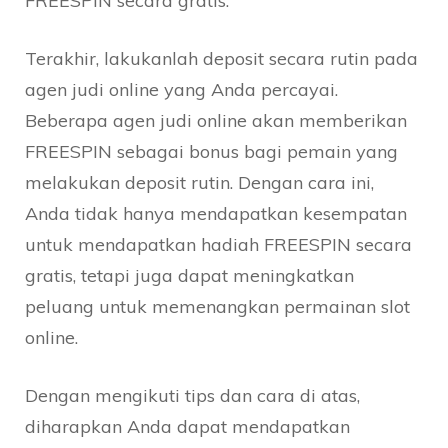
FREESPIN secara gratis.
Terakhir, lakukanlah deposit secara rutin pada
agen judi online yang Anda percayai.
Beberapa agen judi online akan memberikan
FREESPIN sebagai bonus bagi pemain yang
melakukan deposit rutin. Dengan cara ini,
Anda tidak hanya mendapatkan kesempatan
untuk mendapatkan hadiah FREESPIN secara
gratis, tetapi juga dapat meningkatkan
peluang untuk memenangkan permainan slot
online.
Dengan mengikuti tips dan cara di atas,
diharapkan Anda dapat mendapatkan