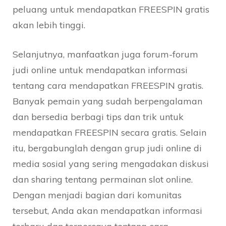
peluang untuk mendapatkan FREESPIN gratis
akan lebih tinggi.
Selanjutnya, manfaatkan juga forum-forum
judi online untuk mendapatkan informasi
tentang cara mendapatkan FREESPIN gratis.
Banyak pemain yang sudah berpengalaman
dan bersedia berbagi tips dan trik untuk
mendapatkan FREESPIN secara gratis. Selain
itu, bergabunglah dengan grup judi online di
media sosial yang sering mengadakan diskusi
dan sharing tentang permainan slot online.
Dengan menjadi bagian dari komunitas
tersebut, Anda akan mendapatkan informasi