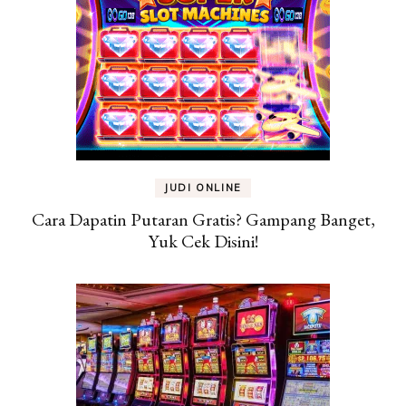
JUDI ONLINE
Cara Dapatin Putaran Gratis? Gampang Banget,
Yuk Cek Disini!