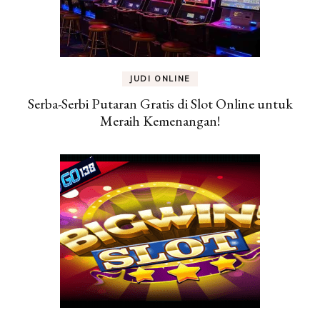
JUDI ONLINE
Serba-Serbi Putaran Gratis di Slot Online untuk
Meraih Kemenangan!