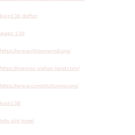
koin138 daftar
Agen 138
https://www.illinoiswind.org/
https://mamas-indian-land.com/
https://www.constitutioninn.org/
koin138
toto slot togel