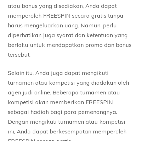
atau bonus yang disediakan, Anda dapat
memperoleh FREESPIN secara gratis tanpa
harus mengeluarkan uang. Namun, perlu
diperhatikan juga syarat dan ketentuan yang
berlaku untuk mendapatkan promo dan bonus
tersebut.
Selain itu, Anda juga dapat mengikuti
turnamen atau kompetisi yang diadakan oleh
agen judi online. Beberapa turnamen atau
kompetisi akan memberikan FREESPIN
sebagai hadiah bagi para pemenangnya.
Dengan mengikuti turnamen atau kompetisi
ini, Anda dapat berkesempatan memperoleh