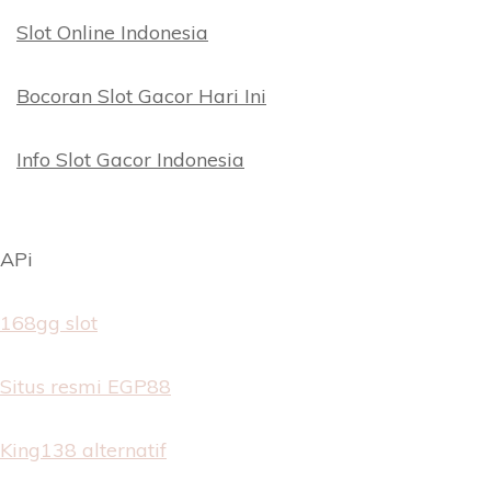
Slot Online Indonesia
Bocoran Slot Gacor Hari Ini
Info Slot Gacor Indonesia
APi
168gg slot
Situs resmi EGP88
King138 alternatif