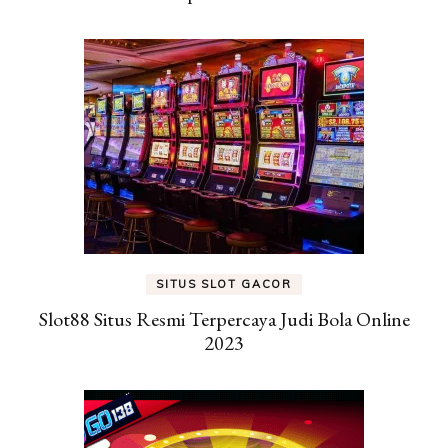
SITUS SLOT GACOR
Slot88 Situs Resmi Terpercaya Judi Bola Online
2023