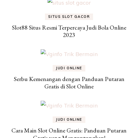
SITUS SLOT GACOR
Slot88 Situs Resmi Terpercaya Judi Bola Online
2023
JUDI ONLINE
Serbu Kemenangan dengan Panduan Putaran
Gratis di Slot Online
JUDI ONLINE
Cara Main Slot Online Gratis: Panduan Putaran
Gratis yang Menguntungkan!