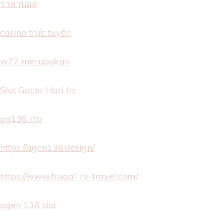
ราคาบอล
casino trực tuyến
w77 merupakan
Slot Gacor Hari Ini
pg138 rtp
https://agen138.design/
https://www.frugal-rv-travel.com/
agen 138 slot