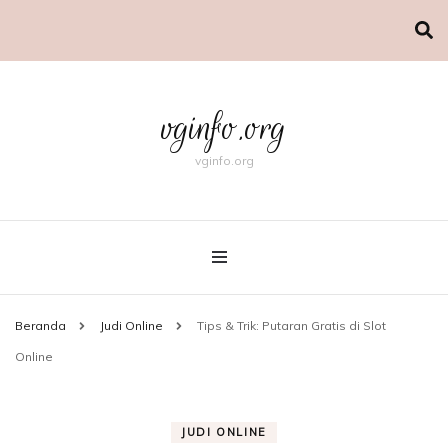
vginfo.org
vginfo.org
Beranda
Judi Online
Tips & Trik: Putaran Gratis di Slot
Online
JUDI ONLINE