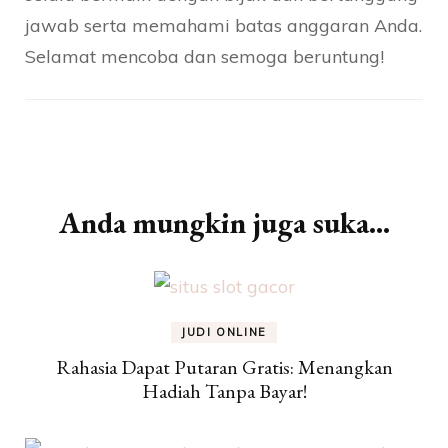
jawab serta memahami batas anggaran Anda.
Selamat mencoba dan semoga beruntung!
Navigasi
Artikel
Anda mungkin juga suka...
JUDI ONLINE
Rahasia Dapat Putaran Gratis: Menangkan
Hadiah Tanpa Bayar!