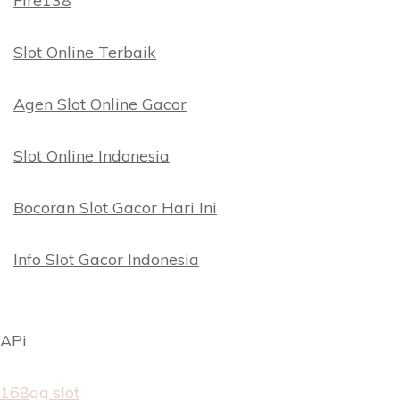
Fire138
Slot Online Terbaik
Agen Slot Online Gacor
Slot Online Indonesia
Bocoran Slot Gacor Hari Ini
Info Slot Gacor Indonesia
APi
168gg slot