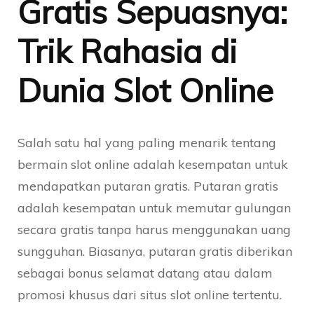
Gratis Sepuasnya:
Trik Rahasia di
Dunia Slot Online
Salah satu hal yang paling menarik tentang
bermain slot online adalah kesempatan untuk
mendapatkan putaran gratis. Putaran gratis
adalah kesempatan untuk memutar gulungan
secara gratis tanpa harus menggunakan uang
sungguhan. Biasanya, putaran gratis diberikan
sebagai bonus selamat datang atau dalam
promosi khusus dari situs slot online tertentu.