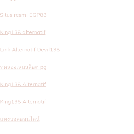
Situs resmi EGP88
King138 alternatif
Link Alternatif Devil138
ทดลองเล่นสล็อต pg
King138 Alternatif
King138 Alternatif
แทงบอลออนไลน์