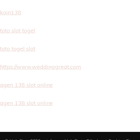
koin138
toto slot togel
toto togel slot
https://www.weddinggreat.com
agen 138 slot online
agen 138 slot online