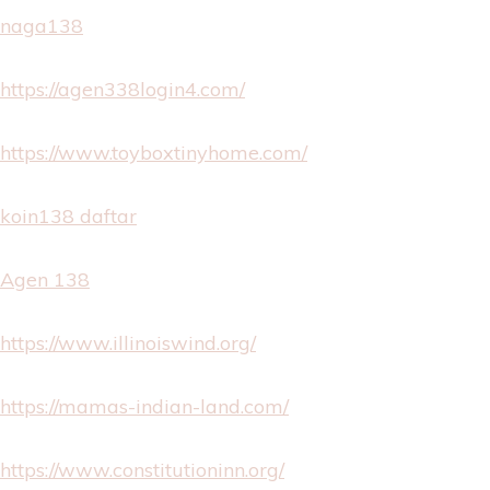
naga138
https://agen338login4.com/
https://www.toyboxtinyhome.com/
koin138 daftar
Agen 138
https://www.illinoiswind.org/
https://mamas-indian-land.com/
https://www.constitutioninn.org/