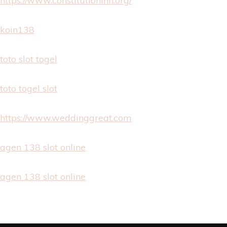
https://www.constitutioninn.org/
koin138
toto slot togel
toto togel slot
https://www.weddinggreat.com
agen 138 slot online
agen 138 slot online