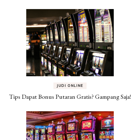
JUDI ONLINE
Tips Dapat Bonus Putaran Gratis? Gampang Saja!