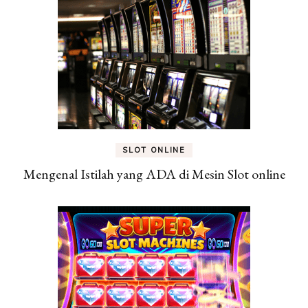
SLOT ONLINE
Mengenal Istilah yang ADA di Mesin Slot online