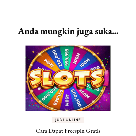
Navigasi
Artikel
Anda mungkin juga suka...
JUDI ONLINE
Cara Dapat Freespin Gratis