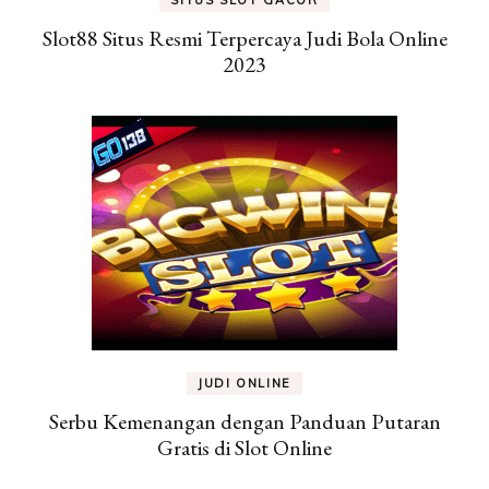
SITUS SLOT GACOR
Slot88 Situs Resmi Terpercaya Judi Bola Online
2023
JUDI ONLINE
Serbu Kemenangan dengan Panduan Putaran
Gratis di Slot Online