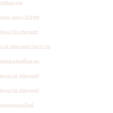
168gg slot
Situs resmi EGP88
King138 alternatif
Link Alternatif Devil138
ทดลองเล่นสล็อต pg
King138 Alternatif
King138 Alternatif
แทงบอลออนไลน์