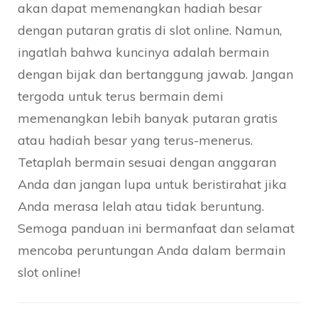
akan dapat memenangkan hadiah besar
dengan putaran gratis di slot online. Namun,
ingatlah bahwa kuncinya adalah bermain
dengan bijak dan bertanggung jawab. Jangan
tergoda untuk terus bermain demi
memenangkan lebih banyak putaran gratis
atau hadiah besar yang terus-menerus.
Tetaplah bermain sesuai dengan anggaran
Anda dan jangan lupa untuk beristirahat jika
Anda merasa lelah atau tidak beruntung.
Semoga panduan ini bermanfaat dan selamat
mencoba peruntungan Anda dalam bermain
slot online!