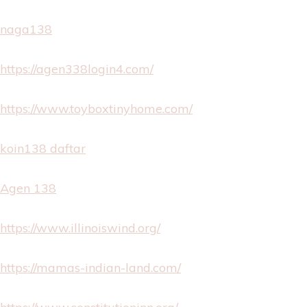
naga138
https://agen338login4.com/
https://www.toyboxtinyhome.com/
koin138 daftar
Agen 138
https://www.illinoiswind.org/
https://mamas-indian-land.com/