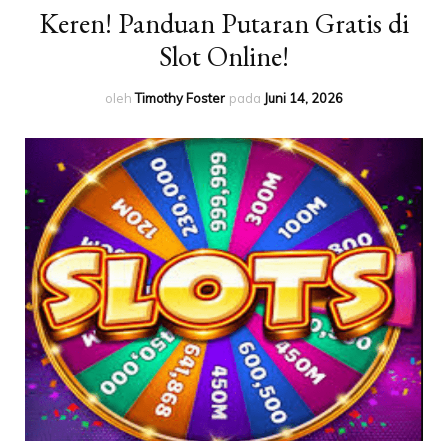
Keren! Panduan Putaran Gratis di
Slot Online!
oleh
Timothy Foster
pada
Juni 14, 2026