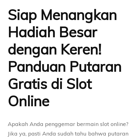
Siap Menangkan
Hadiah Besar
dengan Keren!
Panduan Putaran
Gratis di Slot
Online
Apakah Anda penggemar bermain slot online?
Jika ya, pasti Anda sudah tahu bahwa putaran