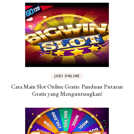
JUDI ONLINE
Cara Main Slot Online Gratis: Panduan Putaran
Gratis yang Menguntungkan!