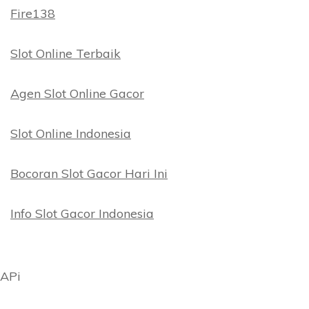
Fire138
Slot Online Terbaik
Agen Slot Online Gacor
Slot Online Indonesia
Bocoran Slot Gacor Hari Ini
Info Slot Gacor Indonesia
APi