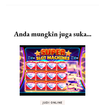
Navigasi
Artikel
Anda mungkin juga suka...
JUDI ONLINE