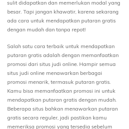
sulit didapatkan dan memerlukan modal yang
besar. Tapi jangan khawatir, karena sekarang
ada cara untuk mendapatkan putaran gratis
dengan mudah dan tanpa repot!
Salah satu cara terbaik untuk mendapatkan
putaran gratis adalah dengan memanfaatkan
promosi dari situs judi online. Hampir semua
situs judi online menawarkan berbagai
promosi menarik, termasuk putaran gratis.
Kamu bisa memanfaatkan promosi ini untuk
mendapatkan putaran gratis dengan mudah.
Beberapa situs bahkan menawarkan putaran
gratis secara reguler, jadi pastikan kamu
memeriksa promosi yang tersedia sebelum