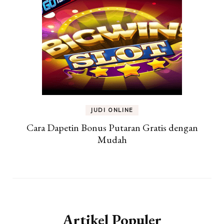
JUDI ONLINE
Cara Dapetin Bonus Putaran Gratis dengan
Mudah
Artikel Populer