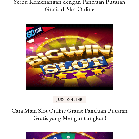
Serbu Kemenangan dengan Panduan Putaran
Gratis di Slot Online
JUDI ONLINE
Cara Main Slot Online Gratis: Panduan Putaran
Gratis yang Menguntungkan!