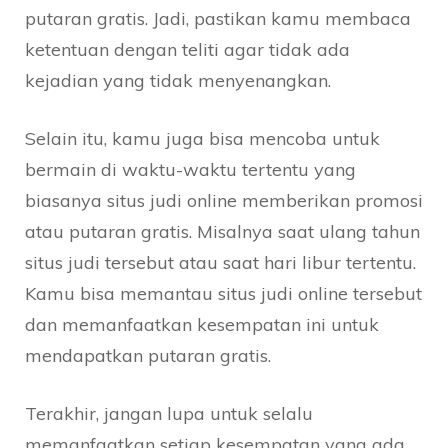
putaran gratis. Jadi, pastikan kamu membaca
ketentuan dengan teliti agar tidak ada
kejadian yang tidak menyenangkan.
Selain itu, kamu juga bisa mencoba untuk
bermain di waktu-waktu tertentu yang
biasanya situs judi online memberikan promosi
atau putaran gratis. Misalnya saat ulang tahun
situs judi tersebut atau saat hari libur tertentu.
Kamu bisa memantau situs judi online tersebut
dan memanfaatkan kesempatan ini untuk
mendapatkan putaran gratis.
Terakhir, jangan lupa untuk selalu
memanfaatkan setiap kesempatan yang ada