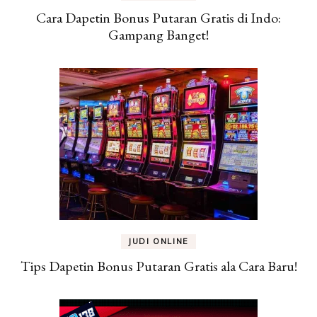
Cara Dapetin Bonus Putaran Gratis di Indo:
Gampang Banget!
JUDI ONLINE
Tips Dapetin Bonus Putaran Gratis ala Cara Baru!