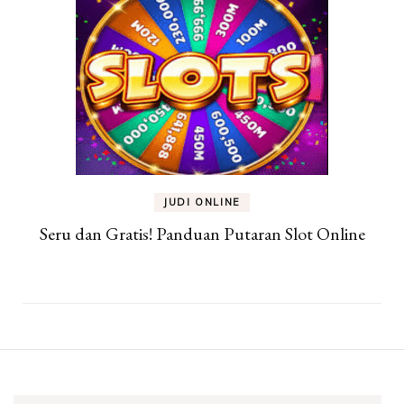
JUDI ONLINE
Seru dan Gratis! Panduan Putaran Slot Online