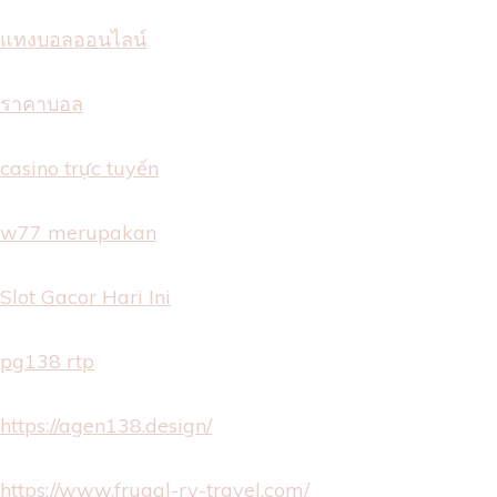
แทงบอลออนไลน์
ราคาบอล
casino trực tuyến
w77 merupakan
Slot Gacor Hari Ini
pg138 rtp
https://agen138.design/
https://www.frugal-rv-travel.com/