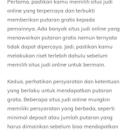
Pertama, pastikan kamu memilih situs judi
online yang terpercaya dan terbukti
memberikan putaran gratis kepada
pemainnya. Ada banyak situs judi online yang
menawarkan putaran gratis namun ternyata
tidak dapat dipercaya. Jadi, pastikan kamu
melakukan riset terlebih dahulu sebelum
memilih situs judi online untuk bermain.
Kedua, perhatikan persyaratan dan ketentuan
yang berlaku untuk mendapatkan putaran
gratis. Beberapa situs judi online mungkin
memiliki persyaratan yang berbeda, seperti
minimal deposit atau jumlah putaran yang
harus dimainkan sebelum bisa mendapatkan