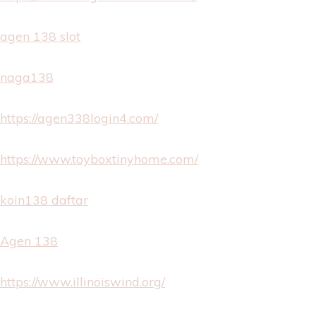
agen 138 slot
naga138
https://agen338login4.com/
https://www.toyboxtinyhome.com/
koin138 daftar
Agen 138
https://www.illinoiswind.org/