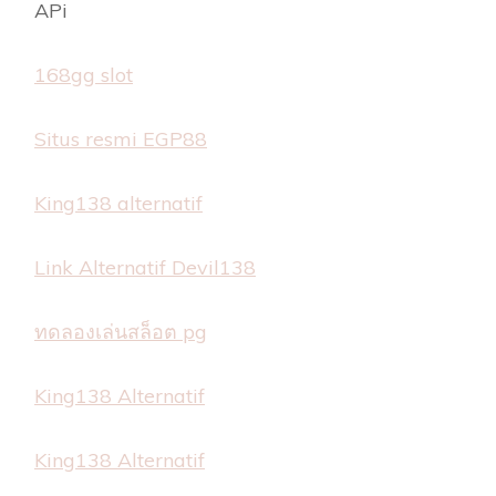
APi
168gg slot
Situs resmi EGP88
King138 alternatif
Link Alternatif Devil138
ทดลองเล่นสล็อต pg
King138 Alternatif
King138 Alternatif