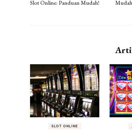
Slot Online: Panduan Mudah!
Mudah:
Arti
SLOT ONLINE