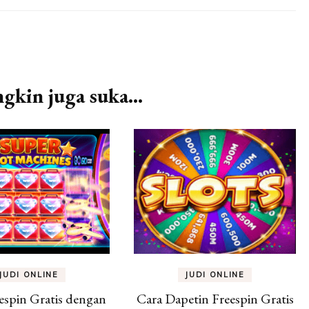
kin juga suka...
JUDI ONLINE
JUDI ONLINE
espin Gratis dengan
Cara Dapetin Freespin Gratis