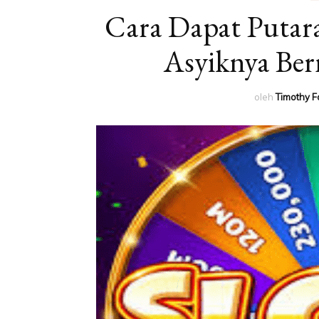
Cara Dapat Putaran
Asyiknya Ber
oleh
Timothy F