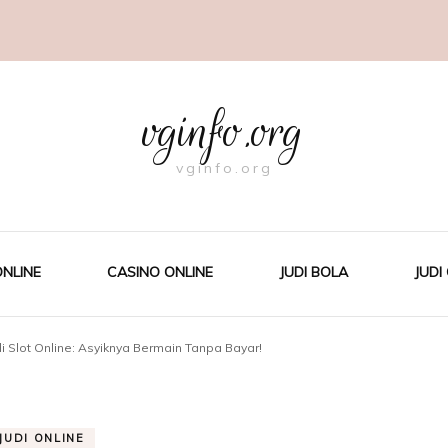
vginfo.org
vginfo.org
ONLINE
CASINO ONLINE
JUDI BOLA
JUDI
i Slot Online: Asyiknya Bermain Tanpa Bayar!
JUDI ONLINE