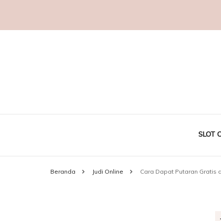
SLOT 
Beranda
Judi Online
Cara Dapat Putaran Gratis d