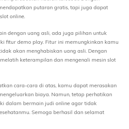
endapatkan putaran gratis, tapi juga dapat
lot online.
n dengan uang asli, ada juga pilihan untuk
iki fitur demo play. Fitur ini memungkinkan kamu
tidak akan menghabiskan uang asli. Dengan
melatih keterampilan dan mengenali mesin slot
atkan cara-cara di atas, kamu dapat merasakan
 mengeluarkan biaya. Namun, tetap perhatikan
i dalam bermain judi online agar tidak
sehatanmu. Semoga berhasil dan selamat